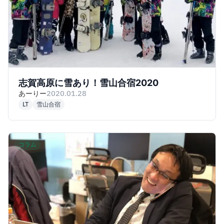
志賀高原に雪あり！雪山合宿2020
あーりー
2020.01.28
LT
雪山合宿
コラム