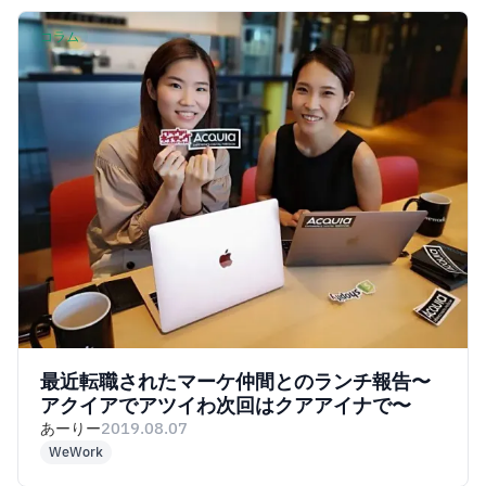
コラム
最近転職されたマーケ仲間とのランチ報告〜
アクイアでアツイわ次回はクアアイナで〜
あーりー
2019.08.07
WeWork