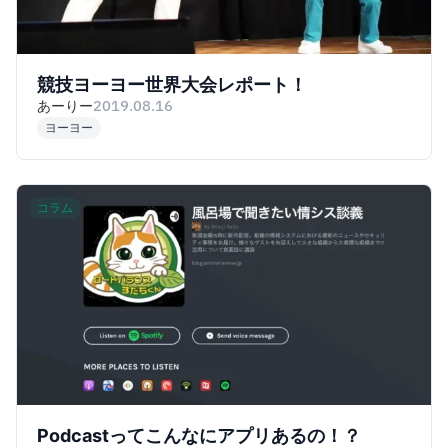
競技ヨーヨー世界大会レポート！
あーりー
2019.08.16
ヨーヨー
コラム
Podcastってこんなにアプリあるの！？