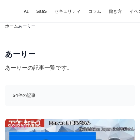
AI
SaaS
セキュリティ
コラム
働き方
イベ
ホーム
あーりー
あーりー
あーりーの記事一覧です。
54件の記事
イベント