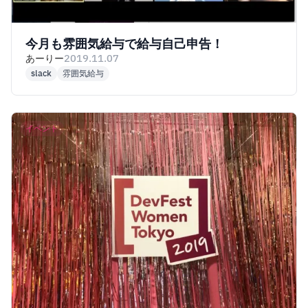
今月も雰囲気給与で給与自己申告！
あーりー
2019.11.07
slack
雰囲気給与
イベント