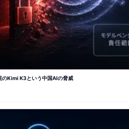
視のKimi K3という中国AIの脅威