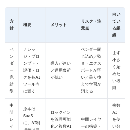
向い
方
リスク・注
てい
概要
メリット
針
意点
る組
織
ベ
ナレッ
ベンダー閉
まず
ン
ジ・プロ
じ込め／監
小さ
ダ
ンプト・
導入が速い
査・エクス
く始
ー
評価・ロ
／運用負荷
ポートが弱
めた
完
グを各AI
が低い
い／乗り換
い段
結
ツール内
えで学習が
階
型
に置く
消える
中
複数
原本は
間
ロックイン
AI
SaaS
レ
を管理可能
中間レイヤ
を使
に、AI利
イ
化／複数AI
ーの構築・
い分
用向け資