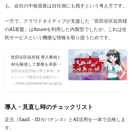
も、会社の中核資産は自社側にも残すという考え方です。
一方で、クラウドネイティブが支援した「世田谷区役所様
のAI基盤」はAzureを利用した内製型でしたが、これは住
民サービスという機微な情報を取り扱うためです。
世田谷区役所様 導入事例 |
AIを駆使して業務を革新 自
治体DXの最先端 | 株式会社
世田谷区役所様の導入事例。非
エンジニア職員が生成AIチャッ
クラウドネイティブ
トボット「Hideki」を3ヶ月で
https://cloudnative.co.jp/case/setagaya-city/
内製開発。73%の職員が業務効
率向上を実感し、1日あたり約
34分の短縮を実現。AI-OCRや
導入・見直し時のチェックリスト
黒塗りAIなど多彩なAI活用を推
進。
足元（SaaS・IDガバナンス）とAI活用を一体で点検しま
す。