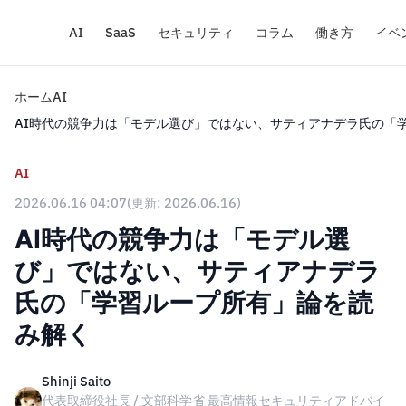
AI
SaaS
セキュリティ
コラム
働き方
イベ
ホーム
AI
AI時代の競争力は「モデル選び」ではない、サティアナデラ氏の「
AI
2026.06.16 04:07
(更新: 2026.06.16)
AI時代の競争力は「モデル選
び」ではない、サティアナデラ
氏の「学習ループ所有」論を読
み解く
Shinji Saito
代表取締役社長 / 文部科学省 最高情報セキュリティアドバイ