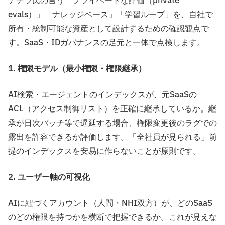
ナデラ氏の言う「プライベートな評価（private
evals）」「ナレッジベース」「学習ループ」を、自社で
所有・統制可能な資産として設計するための確認観点で
す。SaaS・IDガバナンスの足元と一体で点検します。
1. 権限モデル（最小権限・権限継承）
AI検索・エージェントのインデックスが、元SaaSの
ACL（アクセス制御リスト）を正確に継承しているか。継
承が日次バッチ等で遅延する場合、権限変更後のラグでの
露出を許容できるか評価します。「全社員が見られる」前
提のインデックスを安易に作らないことが原則です。
2. ユーザー軸の可視化
AIに紐づくアカウント（人間・NHI双方）が、どのSaaS
のどの権限を持つかを横断で把握できるか。これが見えな