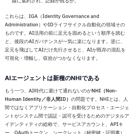
線に集約され、記録が残るか。
これらは、IGA（Identity Governance and
Administration）やIDライフサイクル自動化の領域その
ものです。AI活用の前に足元を固めるという順序を踏む
と、後段のAIガバナンスが一気に楽になります。逆に、
足元を飛ばしてAIだけ先行させると、AIが既存の混乱を
可視化・増幅し、収拾がつかなくなります。
AIエージェントは新種のNHIである
もう一つ、AI時代に避けて通れないのが
NHI（Non-
Human Identity／非人間ID）
の問題です。NHIとは、人
間ではなくアプリケーション・自動化プロセス・エージェ
ントがシステム間で認証・認可を受けるためのデジタルア
イデンティティの総称で、サービスアカウント、APIキ
ー、OAuthトークン、シークレット（秘密鍵・証明書）