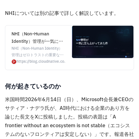
NHIについては別の記事で詳しく解説しています。
NHI（Non-Human
Identity）管理が一気に立
ち上がってきた件 |
NHI（Non-Human Identity）
管理はゼロトラストの重要な課
CloudNative BLOGs
題です。企業内のマシンアイデ
https://blog.cloudnative.co.jp/articles/nhi-non-human-identity-man
ンティティの増加や、NHIセキ
ュリティ市場の動向、管理の必
要性について解説します。
何が起きているのか
米国時間2026年6月14日（日）、Microsoft会長兼CEOの
サティア・ナデラ氏が、AI時代における企業のあり方を
論じた長文をXに投稿しました。投稿の表題は「A
frontier without an ecosystem is not stable（エコシス
テムのないフロンティアは安定しない）」です。報道各社