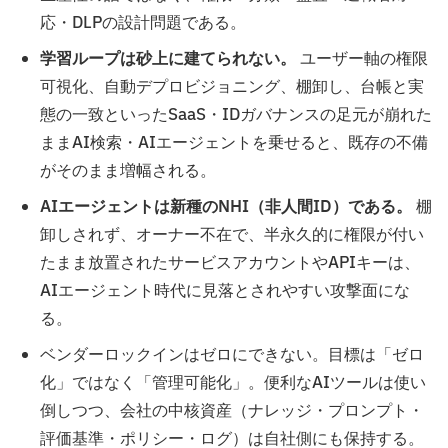
応・DLPの設計問題である。
学習ループは砂上に建てられない。
ユーザー軸の権限
可視化、自動デプロビジョニング、棚卸し、台帳と実
態の一致といったSaaS・IDガバナンスの足元が崩れた
ままAI検索・AIエージェントを乗せると、既存の不備
がそのまま増幅される。
AIエージェントは新種のNHI（非人間ID）である。
棚
卸しされず、オーナー不在で、半永久的に権限が付い
たまま放置されたサービスアカウントやAPIキーは、
AIエージェント時代に見落とされやすい攻撃面にな
る。
ベンダーロックインはゼロにできない。目標は「ゼロ
化」ではなく「管理可能化」。便利なAIツールは使い
倒しつつ、会社の中核資産（ナレッジ・プロンプト・
評価基準・ポリシー・ログ）は自社側にも保持する。