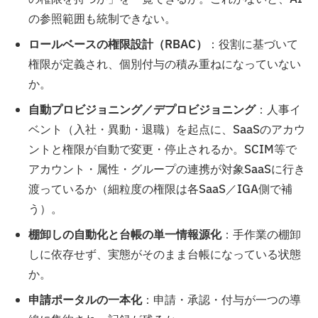
の参照範囲も統制できない。
ロールベースの権限設計（RBAC）
：役割に基づいて
権限が定義され、個別付与の積み重ねになっていない
か。
自動プロビジョニング／デプロビジョニング
：人事イ
ベント（入社・異動・退職）を起点に、SaaSのアカウ
ントと権限が自動で変更・停止されるか。SCIM等で
アカウント・属性・グループの連携が対象SaaSに行き
渡っているか（細粒度の権限は各SaaS／IGA側で補
う）。
棚卸しの自動化と台帳の単一情報源化
：手作業の棚卸
しに依存せず、実態がそのまま台帳になっている状態
か。
申請ポータルの一本化
：申請・承認・付与が一つの導