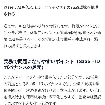
誤解6：AIを入れれば、ぐちゃぐちゃのSaaS環境も整理
される
逆です。AIは既存の状態を増幅します。権限がSaaSごと
にバラバラで、休眠アカウントや過剰権限が放置された環
境にAIを乗せると、その混乱の上で回答が生成され、漏
れも誤りも拡大します。
実務で問題になりやすいポイント（SaaS・ID
ガバナンスの足元）
ここからが、この記事で最も伝えたい部分です。AI活用
の前提となるSaaS・IDガバナンスでは、企業の規模や業
種を問わず、次の課題が繰り返し立ち上がります。いずれ
も導入時より運用開始後に表面化しやすく、監査や経営説
明の場で問われやすいものです。