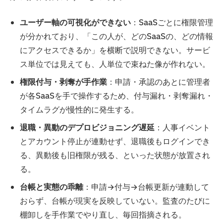
ユーザー軸の可視化ができない
：SaaSごとに権限管理
が分かれており、「この人が、どのSaaSの、どの情報
にアクセスできるか」を横断で説明できない。サービ
ス単位では見えても、人単位で束ねた像が作れない。
権限付与・剥奪が手作業
：申請・承認のあとに管理者
が各SaaSを手で操作するため、付与漏れ・剥奪漏れ・
タイムラグが慢性的に発生する。
退職・異動のデプロビジョニング遅延
：人事イベント
とアカウント停止が連動せず、退職後もログインでき
る、異動後も旧権限が残る、といった状態が放置され
る。
台帳と実態の乖離
：申請→付与→台帳更新が連動して
おらず、台帳が現実を反映していない。監査のたびに
棚卸しを手作業でやり直し、毎回指摘される。