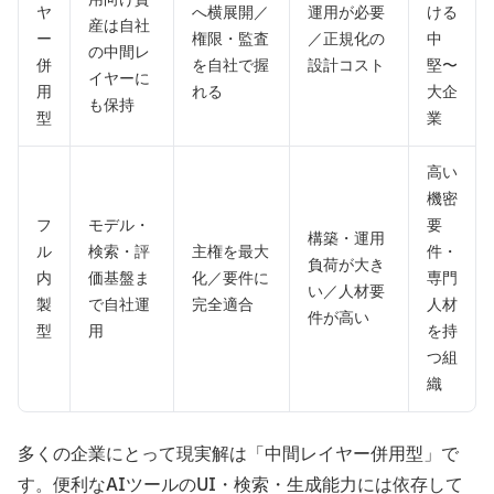
ヤ
へ横展開／
運用が必要
ける
産は自社
ー
権限・監査
／正規化の
中
の中間レ
併
を自社で握
設計コスト
堅〜
イヤーに
用
れる
大企
も保持
型
業
高い
機密
フ
モデル・
要
構築・運用
ル
検索・評
主権を最大
件・
負荷が大き
内
価基盤ま
化／要件に
専門
い／人材要
製
で自社運
完全適合
人材
件が高い
型
用
を持
つ組
織
多くの企業にとって現実解は「中間レイヤー併用型」で
す。便利なAIツールのUI・検索・生成能力には依存して