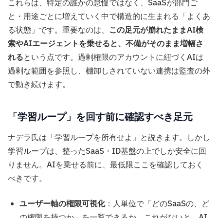
これらは、特定の誰かの怠慢ではなく、SaaSが部門ご
と・用途ごとに増えていく中で構造的に生まれる「よくあ
る状態」です。重要なのは、
この足元が崩れたままAI検
索やAIエージェントを乗せると、不備がそのまま増幅さ
れる
という点です。過剰権限のアカウントに紐づくAIは
過剰な範囲を参照し、棚卸しされていない連携は監査の外
で動き続けます。
「学習ループ」を回す前に確認すべき足元
ナデラ氏は「学習ループを所有せよ」と説きます。しかし
学習ループは、整ったSaaS・ID基盤の上でしか安全に回
りません。AIを乗せる前に、最低限ここを確認しておく
べきです。
ユーザー軸の権限可視化
：人単位で「どのSaaSの、ど
の権限を持つか」を一覧できるか。これがないと、AI