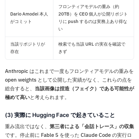
フロンティアモデルの重み（約
Dario Amodei 本人
20TB）を CEO 個人が公開リポジト
がコミット
リに push するのは実務上あり得な
い
当該リポジトリが
検索でも当該 URL の実在を確認で
存在
きず
Anthropic はこれまで一度もフロンティアモデルの重みを
open weights として公開した実績がなく、これらの点を
総合すると、
当該画像は捏造（フェイク）である可能性が
極めて高い
と考えられます。
(3) 実際に Hugging Face で起きていること
重み流出ではなく、
第三者による「会話トレース」の収集
です。停止前に Fable 5 を使った Claude Code の実行ロ