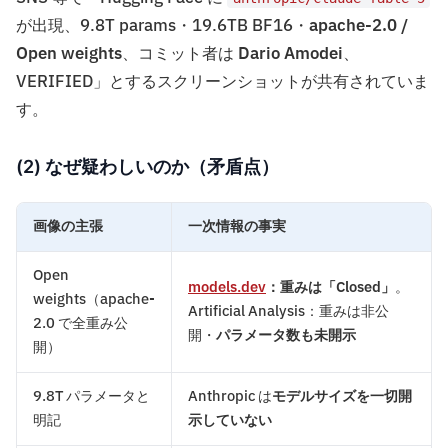
が出現、9.8T params・19.6TB BF16・
apache-2.0 /
Open weights
、コミット者は
Dario Amodei
、
VERIFIED」とするスクリーンショットが共有されていま
す。
(2) なぜ疑わしいのか（矛盾点）
画像の主張
一次情報の事実
Open
models.dev
：重みは「Closed」
。
weights（apache-
Artificial Analysis：重みは非公
2.0 で全重み公
開・
パラメータ数も未開示
開）
9.8T パラメータと
Anthropic は
モデルサイズを一切開
明記
示していない