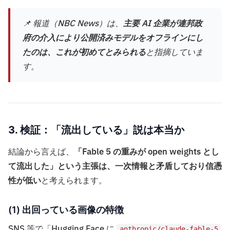
📌 報道（NBC News）は、
主要 AI 企業が連邦政
府の介入により公開済みモデルをオフラインにし
たのは、これが初めてとみられる
と指摘していま
す。
3. 検証：「流出している」説は本当か
結論から言えば、
「Fable 5 の重みが open weights とし
て流出した」という主張は、一次情報と矛盾しており信憑
性が低い
と考えられます。
(1) 出回っている画像の特徴
SNS 等で「Hugging Face に
anthropic/claude-fable-5