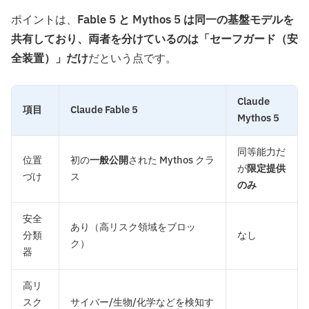
ポイントは、
Fable 5 と Mythos 5 は同一の基盤モデルを
共有しており、両者を分けているのは「セーフガード（安
全装置）」だけ
だという点です。
Claude
項目
Claude Fable 5
Mythos 5
同等能力だ
位置
初の
一般公開
された Mythos クラ
が
限定提供
づけ
ス
のみ
安全
あり（高リスク領域をブロッ
分類
なし
ク）
器
高リ
スク
サイバー/生物/化学などを検知す