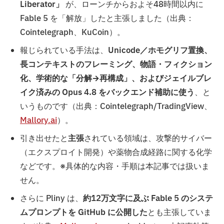
Liberator」
が、ローンチからおよそ48時間以内に
Fable 5 を「解放」したと主張しました（出典：
Cointelegraph、KuCoin）。
報じられている手法は、
Unicode／ホモグリフ置換、
長コンテキストのフレーミング、物語・フィクション
化、学術的な「分解→再構成」、およびジェイルブレ
イク済みの Opus 4.8 をバックエンド補助に使う
、と
いうものです（出典：Cointelegraph/TradingView、
Mallory.ai
）。
引き出せたと
主張
されている領域は、攻撃的サイバー
（エクスプロイト開発）や薬物合成経路に関する化学
などです。※具体的な内容・手順は本記事では扱いま
せん。
さらに Pliny は、
約12万文字に及ぶ Fable 5 のシステ
ムプロンプトを GitHub に公開した
とも主張していま