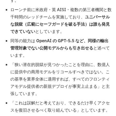
す。
ローンチ前に米政府・英 AISI・複数の第三者機関と数
千時間のレッドチームを実施しており、
ユニバーサル
な脱獄（広範にセーフガードを破る手法）は誰も発見
できていない
としています。
同等の能力は
OpenAI の GPT-5.5 など、同様の輸出
管理対象でない公開モデルからも引き出せる
と述べて
います。
「狭い潜在的脱獄が見つかったことを理由に、数億人
に提供中の商用モデルをリコールすべきではない。こ
の基準を業界全体に適用すれば、すべてのフロンティ
アモデル提供者の新規デプロイが事実上止まる」と主
張しています。
「これは誤解だと考えており、できるだけ早くアクセ
スを復旧させるべく取り組んでいる」としています。