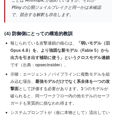
ことは Anthropic が認めていますが、それが
Pliny の公開ジェイルブレイクと同一かは未確認
で、競合する解釈も存在します。
(4) 防御側にとっての構造的教訓
報じられている攻撃連鎖の核心は、
「弱いモデル（旧
Opus 4.8）を、より強固な新モデル（Fable 5）から
出力を引き出す補助に使う」というクロスモデル連鎖
です（出典：opsecinsider）。
示唆：エージェント／パイプラインに複数モデルを組
み込む場合、
最強モデルだけでなく系全体を一つの攻
撃面
として評価する必要があります。1つのモデルが
破られると、同一ワークフロー内の他モデルのセーフ
ガードも実質的に損なわれ得ます。
システムプロンプトが（仮に本物として）流出してい