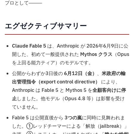
プロとして────
エグゼクティブサマリー
Claude Fable 5
は、Anthropic が 2026年6月9日に公
開した、初めて一般提供された
Mythos クラス
（Opus
を上回る能力ティア）のモデルです。
公開からわずか3日後の
6月12日（金）
、
米政府の輸
出管理指令（export control directive）
により、
Anthropic は Fable 5 と Mythos 5 を
全顧客向けに停
止
しました。他モデル（Opus 4.8 等）は影響を受け
ていません。
Fable 5 は公開直後から
3つの嵐
に同時に見舞われま
した。①レッドチーマーによる「解放（jailbreak）」