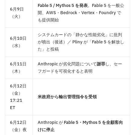
Fable 5 / Mythos 5 を発表
。Fable 5 を一般公
6月9日
開、AWS・Bedrock・Vertex・Foundry で
（火）
も提供開始
システムカードの「静かな性能劣化」に批判
6月10日
が噴出（後述）／ Pliny が「Fable 5 を解放し
（水）
た」と投稿
6月11日
Anthropic が劣化問題について
謝罪
し、セー
（木）
フガードを可視化すると表明
6月12日
（金）
米政府から輸出管理指令を受領
17:21
ET
6月12日
Anthropic が
Fable 5・Mythos 5 を全顧客向
（金）夜
けに停止