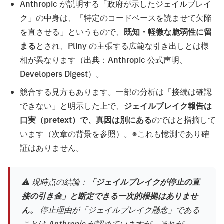
Anthropic が説明する「政府が示したジェイルブレイ
ク」の中身は、「特定のコードベースを読ませて欠陥
を直させる」というもので、
既知・軽微な脆弱性に留
まる
とされ、Pliny の主張する広範な引き出しとは様
相が異なります（出典：Anthropic 公式声明、
Developers Digest）。
競合する見方もあります。一部の分析は「接続は確認
できない」と明示した上で、
ジェイルブレイク報告は
口実（pretext）で、真因は別にある
のではと指摘して
います（次章の背景を参照）。※これも憶測であり確
証はありません。
⚠️ 現時点の結論：
「ジェイルブレイクが停止の直
接の引き金」と断定できる一次的根拠はありませ
ん。
停止理由が「ジェイルブレイク懸念」である