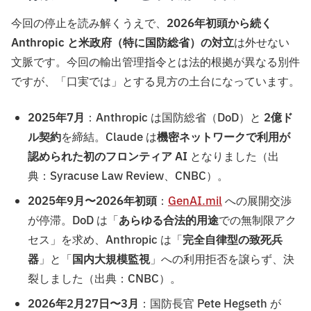
今回の停止を読み解くうえで、
2026年初頭から続く
Anthropic と米政府（特に国防総省）の対立
は外せない
文脈です。今回の輸出管理指令とは法的根拠が異なる別件
ですが、「口実では」とする見方の土台になっています。
2025年7月
：Anthropic は国防総省（DoD）と
2億ド
ル契約
を締結。Claude は
機密ネットワークで利用が
認められた初のフロンティア AI
となりました（出
典：Syracuse Law Review、CNBC）。
2025年9月〜2026年初頭
：
GenAI.mil
への展開交渉
が停滞。DoD は「
あらゆる合法的用途
での無制限アク
セス」を求め、Anthropic は「
完全自律型の致死兵
器
」と「
国内大規模監視
」への利用拒否を譲らず、決
裂しました（出典：CNBC）。
2026年2月27日〜3月
：国防長官 Pete Hegseth が