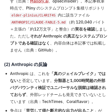
す（出典：
Mallory.ai
、opsecinsider）。本記事執筆
時点で、Pliny のシステムプロンプト集積リポジトリ
内に該当ファイル
elder-plinius/CL4R1T4S
（約 120,040 バイト
ANTHROPIC/CLAUDE-FABLE-5.md
＝主張の「約12万文字」と整合）の
実在を確認
しまし
た。ただし
それが Anthropic の真正なシステムプロン
プトである確証はなく
、内容自体は本記事では転載し
ません（出典：GitHub）。
(2) Anthropic の反論
Anthropic は、これを
「真のジェイルブレイク」では
ない
と否定しています。
分類器と1,000時間超の外部
バグバウンティ検証でユニバーサルな脱獄は確認され
ておらず
、外部レッドチームも発見できていないとし
ています（出典：TechTimes、Coralflavor）。
争点は「
苦労して得た断片的な出力が出ること
」が