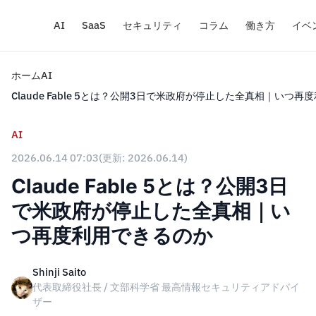
AI
SaaS
セキュリティ
コラム
働き方
イベ
ホーム
AI
Claude Fable 5とは？公開3日で米政府が停止した全真相｜いつ
AI
2026.06.14 07:03
(更新: 2026.06.14)
Claude Fable 5とは？公開3日
で米政府が停止した全真相｜い
つ再度利用できるのか
Shinji Saito
代表取締役社長 / 文部科学省 最高情報セキュリティアドバイ
ザー