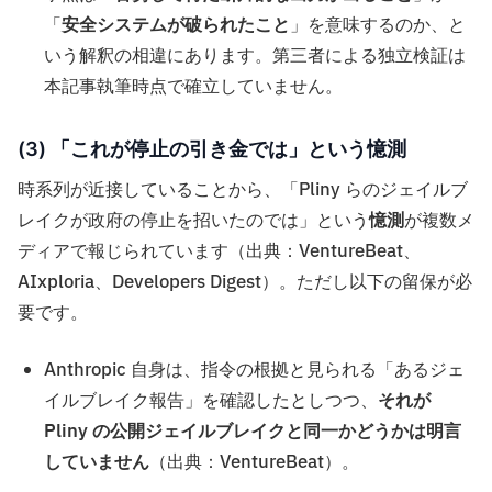
「
安全システムが破られたこと
」を意味するのか、と
いう解釈の相違にあります。第三者による独立検証は
本記事執筆時点で確立していません。
(3) 「これが停止の引き金では」という憶測
時系列が近接していることから、「Pliny らのジェイルブ
レイクが政府の停止を招いたのでは」という
憶測
が複数メ
ディアで報じられています（出典：VentureBeat、
AIxploria、Developers Digest）。ただし以下の留保が必
要です。
Anthropic 自身は、指令の根拠と見られる「あるジェ
イルブレイク報告」を確認したとしつつ、
それが
Pliny の公開ジェイルブレイクと同一かどうかは明言
していません
（出典：VentureBeat）。