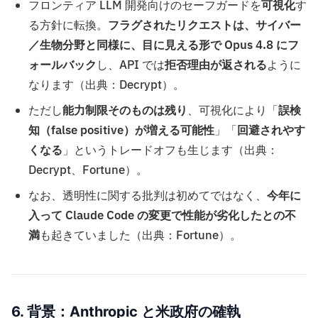
フロンティア LLM 開発向けのセーフガードを
可視化
す
る方針に転換。
フラグされたリクエストは、サイバー
／生物分野と同様に、目に見える形で Opus 4.8 にフ
ォールバック
し、API では
拒否理由が返される
ように
なります（出典：Decrypt）。
ただし
能力制限そのものは残り
、可視化により「
誤検
知（false positive）が増える可能性
」「
回避されやす
くなる
」というトレードオフも生じます（出典：
Decrypt、Fortune）。
なお、透明性に関する批判は初めてではなく、
今年に
入って Claude Code の変更で性能が劣化したとの不
満
も起きていました（出典：Fortune）。
6. 背景：Anthropic と米政府の確執