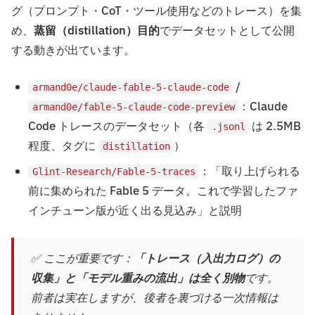
グ（プロンプト・CoT・ツール使用などのトレース）を集
め、
蒸留（distillation）目的
でデータセットとして公開
する動きが出ています。
/
armand0e/claude-fable-5-claude-code
：Claude
armand0e/fable-5-claude-code-preview
Code トレースのデータセット（各
は 2.5MB
.jsonl
程度、タグに
）
distillation
：「取り上げられる
Glint-Research/Fable-5-traces
前に集められた Fable 5 データ。これで学習したファ
インチューン版が近く出る見込み」と説明
✅ ここが重要です：
「トレース（入出力ログ）の
収集」と「モデル重みの流出」は全く別物
です。
前者は実在しますが、後者を裏づける一次情報は