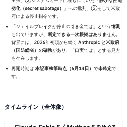
主張、②システムカードに埋もれていた「
静かな性能
劣化（secret sabotage）
」への批判、③そして米政
府による停止指令です。
「ジェイルブレイクが停止の引き金では」という
憶測
も出ていますが、
断定できる一次根拠はありません
。
背景には、2026年初頭から続く
Anthropic と米政府
（国防総省）の確執
があり、「口実では」とする見方
も存在します。
再開時期は
本記事執筆時点（6月14日）で未確定
で
す。
タイムライン（全体像）