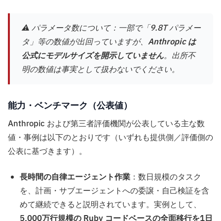
⚠️ パラメータ数について：一部で「9.8T パラメー
タ」等の数値が出回っていますが、
Anthropic は
公式にモデルサイズを開示していません
。出所不
明の数値は事実として扱わないでください。
能力・ベンチマーク（公表値）
Anthropic および第三者評価機関が公表している主な数
値・事例は以下のとおりです（いずれも提供側／評価側の
公表に基づきます）。
長時間の自律エージェント作業
：数日規模のタスク
を、計画・サブエージェントへの委譲・自己検証を含
めて継続できると説明されています。実例として、
5,000万行規模の Ruby コードベースの全面移行を1日