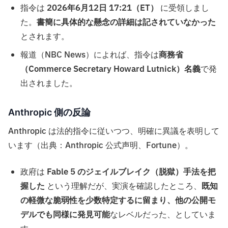
指令は
2026年6月12日 17:21（ET）
に受領しまし
た。
書簡に具体的な懸念の詳細は記されていなかった
とされます。
報道（NBC News）によれば、指令は
商務省
（Commerce Secretary Howard Lutnick）名義
で発
出されました。
Anthropic 側の反論
Anthropic は法的指令に従いつつ、明確に異議を表明して
います（出典：Anthropic 公式声明、Fortune）。
政府は
Fable 5 のジェイルブレイク（脱獄）手法を把
握した
という理解だが、実演を確認したところ、
既知
の軽微な脆弱性を少数特定するに留まり、他の公開モ
デルでも同様に発見可能
なレベルだった、としていま