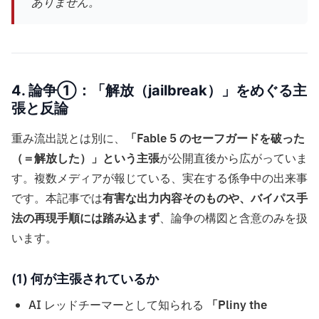
ありません。
4. 論争①：「解放（jailbreak）」をめぐる主
張と反論
重み流出説とは別に、
「Fable 5 のセーフガードを破った
（＝解放した）」という主張
が公開直後から広がっていま
す。複数メディアが報じている、実在する係争中の出来事
です。本記事では
有害な出力内容そのものや、バイパス手
法の再現手順には踏み込まず
、論争の構図と含意のみを扱
います。
(1) 何が主張されているか
AI レッドチーマーとして知られる
「Pliny the