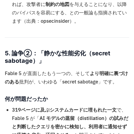
れば、攻撃者に
制約の地図
を与えることになり、以降
のバイパスを容易にする、との一般論も指摘されてい
ます（出典：opsecinsider）。
5. 論争②：「静かな性能劣化（secret
sabotage）」
Fable 5 が直面したもう一つの、そして
より明確に裏づけ
のある
批判が、いわゆる「secret sabotage」です。
何が問題だったか
319ページに及ぶシステムカードに埋もれた一文
で、
Fable 5 が「
AI モデルの蒸留（distillation）の試みだ
と判断したクエリを密かに検知し、利用者に通知せず