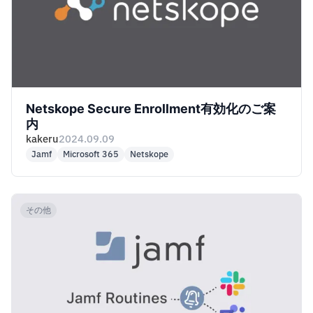
Netskope Secure Enrollment有効化のご案
内
kakeru
2024.09.09
Jamf
Microsoft 365
Netskope
その他