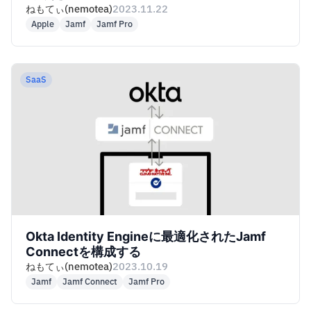
ねもてぃ(nemotea)
2023.11.22
Apple
Jamf
Jamf Pro
SaaS
Okta Identity Engineに最適化されたJamf
Connectを構成する
ねもてぃ(nemotea)
2023.10.19
Jamf
Jamf Connect
Jamf Pro