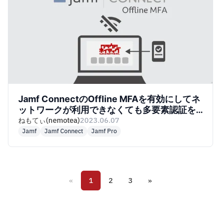
Jamf ConnectのOffline MFAを有効にしてネ
ットワークが利用できなくても多要素認証を
使っちゃおう！
ねもてぃ(nemotea)
2023.06.07
Jamf
Jamf Connect
Jamf Pro
«
1
2
3
»