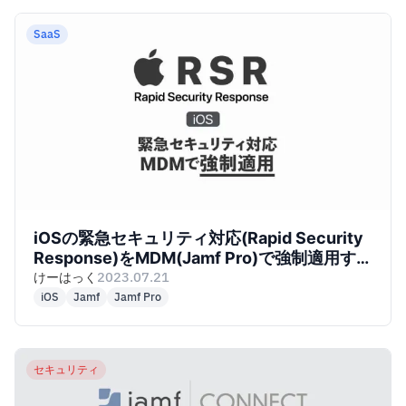
SaaS
iOSの緊急セキュリティ対応(Rapid Security
Response)をMDM(Jamf Pro)で強制適用する
方法
けーはっく
2023.07.21
iOS
Jamf
Jamf Pro
セキュリティ