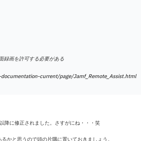
面録画を許可する必要がある
ro-documentation-current/page/Jamf_Remote_Assist.html
11 以降に修正されました。さすがにね・・・笑
もあるかと思うので頭の片隅に置いておきましょう。