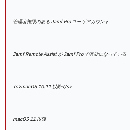
管理者権限のある Jamf Pro ユーザアカウント
Jamf Remote Assist が Jamf Pro で有効になっている
<s>macOS 10.11 以降</s>
macOS 11 以降