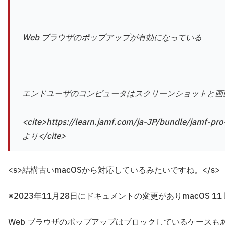
Web ブラウザのポップアップが有効になっている
エンドユーザのコンピュータはスクリーンショットと画
<cite>https://learn.jamf.com/ja-JP/bundle/jamf-p
より</cite>
<s>結構古いmacOSから対応しているみたいですね。</s>
※2023年11月28日にドキュメントの変更がありmacOS 
Web ブラウザのポップアップはブロックしているケース