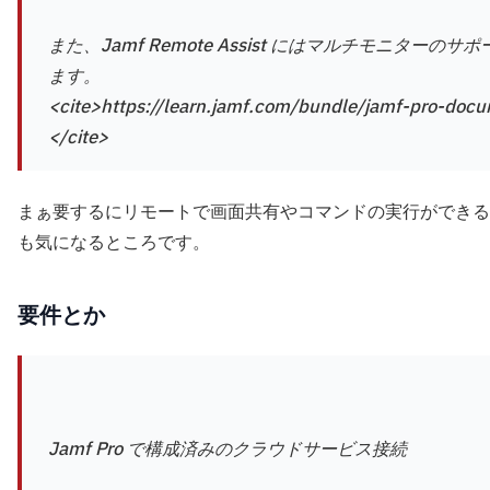
また、Jamf Remote Assist にはマルチモニ
ます。
<cite>https://learn.jamf.com/bundle/jamf-pro-do
</cite>
まぁ要するにリモートで画面共有やコマンドの実行ができる
も気になるところです。
要件とか
Jamf Pro で構成済みのクラウドサービス接続