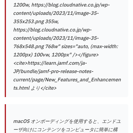
1200w, https://blog.cloudnative.co.jp/wp-
content/uploads/2023/11/image-35-
355x253.png 355w,
https://blog.cloudnative.co.jp/wp-
content/uploads/2023/11/image-35-
768x548.png 768w" sizes="auto, (max-width:
1200px) 100vw, 1200px" /></figure>
<cite>https://learn.jamf.com/ja-
JP/bundle/jamf-pro-release-notes-
current/page/New_Features_and_Enhancemen
ts.html より</cite>
macOS オンボーディングを使用すると、エンドユ
ーザ向けにコンテンツをコンピュータに簡単に構