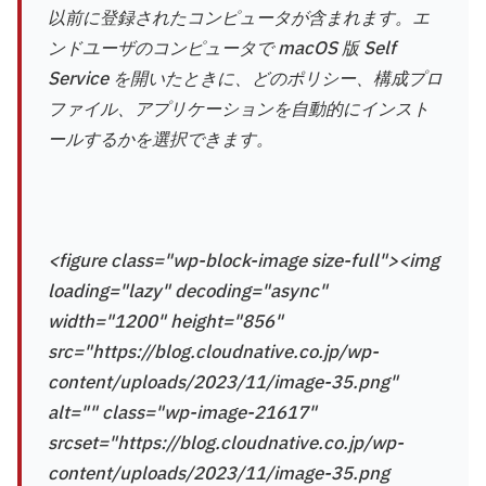
以前に登録されたコンピュータが含まれます。エ
ンドユーザのコンピュータで macOS 版 Self
Service を開いたときに、どのポリシー、構成プロ
ファイル、アプリケーションを自動的にインスト
ールするかを選択できます。
<figure class="wp-block-image size-full"><img
loading="lazy" decoding="async"
width="1200" height="856"
src="https://blog.cloudnative.co.jp/wp-
content/uploads/2023/11/image-35.png"
alt="" class="wp-image-21617"
srcset="https://blog.cloudnative.co.jp/wp-
content/uploads/2023/11/image-35.png