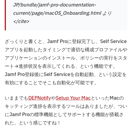
JP/bundle/jamf-pro-documentation-
current/page/macOS_Onboarding.html より
</cite>
ざっくりと書くと、Jamf Proに登録完了し、Self Service
アプリを起動したタイミングで適切な構成プロファイルや
アプリケーションのインストール、ポリシーの実行をスタ
ート→進捗状況を表示してくれる、という機能です。
Jamf Pro登録後にSelf Serviceを自動起動、という設定を
有効にすることでそこも自動化が可能です。
いままでも
DEPNotify
や
Setup Your Mac
といったMacの
キッティング進捗を表示するツールはありましたが、つい
にJamf Proの標準機能としてサポートする機能が搭載さ
れた、という感じですね！