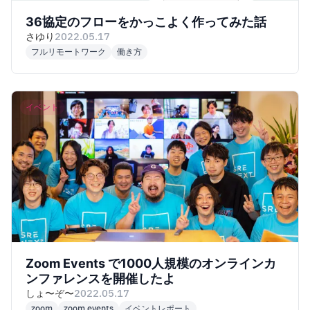
36協定のフローをかっこよく作ってみた話
さゆり
2022.05.17
フルリモートワーク
働き方
イベント
Zoom Events で1000人規模のオンラインカ
ンファレンスを開催したよ
しょ〜ぞ〜
2022.05.17
zoom
zoom events
イベントレポート