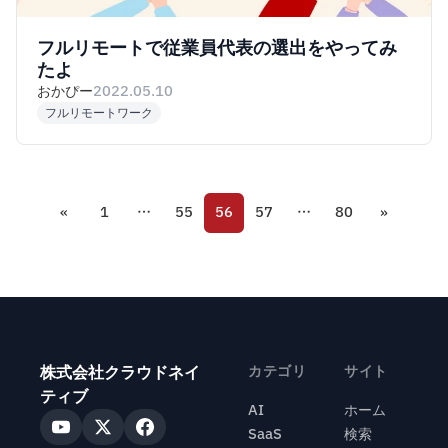
フルリモートで従業員代表の選出をやってみ
たよ
おかぴー
2022.05.10
フルリモートワーク
«
1
…
55
56
57
…
80
»
株式会社クラウドネイ
カテゴリ
サイト
ティブ
AI
ホーム
SaaS
検索