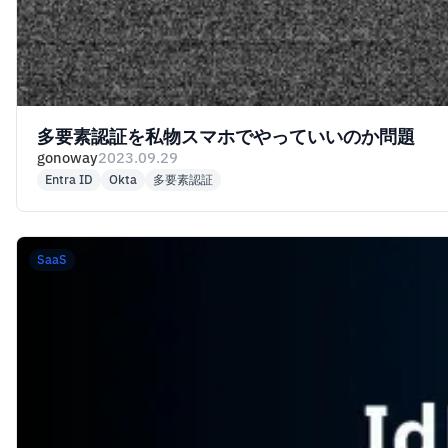
多要素認証を私物スマホでやっていいのか問題
gonoway
2023.09.29
Entra ID
Okta
多要素認証
SaaS