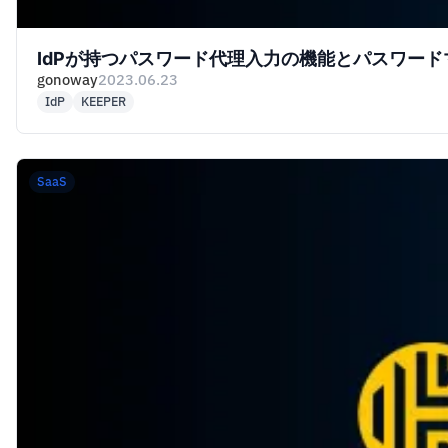
IdPが持つパスワード代理入力の機能とパスワードマネ
gonoway
2023.06.23
IdP
KEEPER
SaaS