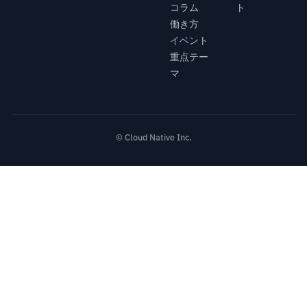
コラム
ト
働き方
イベント
重点テー
マ
© Cloud Native Inc.