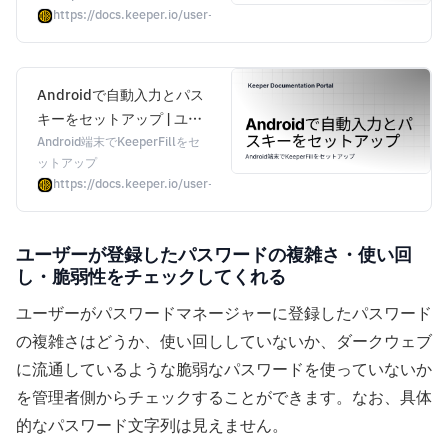
https://docs.keeper.io/user-guides-jp/autofill-setup-for-ios
Androidで自動入力とパス
キーをセットアップ | ユー
ザーガイド | Keeper
Android端末でKeeperFillをセ
ットアップ
Documentation Portal
https://docs.keeper.io/user-guides-jp/autofill-setup-for-android
ユーザーが登録したパスワードの複雑さ・使い回
し・脆弱性をチェックしてくれる
ユーザーがパスワードマネージャーに登録したパスワード
の複雑さはどうか、使い回ししていないか、ダークウェブ
に流通しているような脆弱なパスワードを使っていないか
を管理者側からチェックすることができます。なお、具体
的なパスワード文字列は見えません。