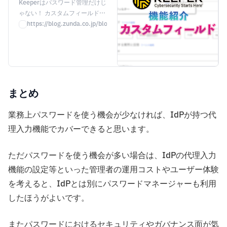
ワード管理を超えた活用術
Keeperはパスワード管理だけじ
ゃない！ カスタムフィールド機
- IT Admin Blog by
能を使えば、クレジットカード
https://blog.zunda.co.jp/blog/keeper-custom-field-tips
ZUNDA
情報、秘密の質問への回答、二
段階認証のQRコードなど、様々
な情報を安全に管理できます。
複数の入力欄やドメインを持つ
サイトへの対応、セキュリティ
対策強化など、Keeperを最大限
まとめ
に活用するためのヒントをご紹
介します。
業務上パスワードを使う機会が少なければ、IdPが持つ代
理入力機能でカバーできると思います。
ただパスワードを使う機会が多い場合は、IdPの代理入力
機能の設定等といった管理者の運用コストやユーザー体験
を考えると、IdPとは別にパスワードマネージャーも利用
したほうがよいです。
またパスワードにおけるセキュリティやガバナンス面が気