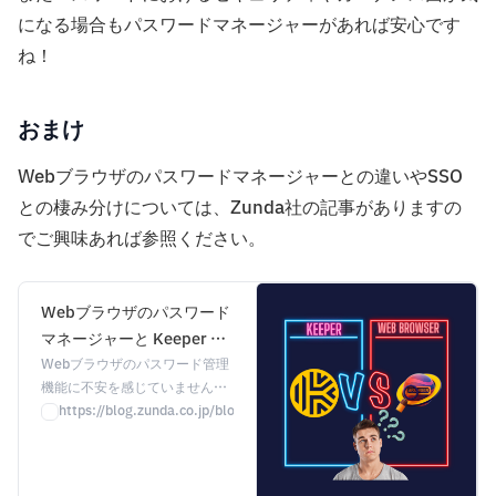
になる場合もパスワードマネージャーがあれば安心です
ね！
おまけ
Webブラウザのパスワードマネージャーとの違いやSSO
との棲み分けについては、Zunda社の記事がありますの
でご興味あれば参照ください。
Webブラウザのパスワード
マネージャーと Keeper の
違い - IT Admin Blog by
Webブラウザのパスワード管理
機能に不安を感じていません
ZUNDA
か？ 米国CISAも推奨するパス
https://blog.zunda.co.jp/blog/browser-vs-keeper
ワードマネージャー「Keeper」
なら、強力なセキュリティでパ
スワード漏洩リスクを軽減！ ダ