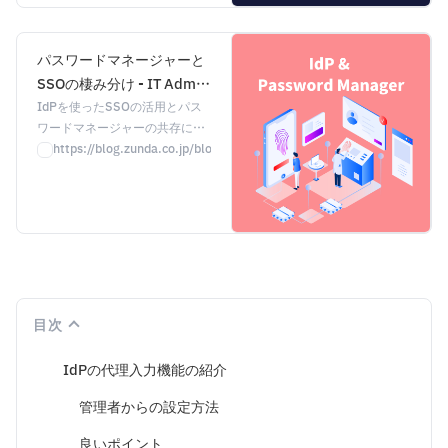
ークウェブ監視、安全な共有、
アクセス制御など、豊富な機能
で安心・安全なパスワード管理
パスワードマネージャーと
を実現します。ブラウザのパス
SSOの棲み分け - IT Admin
ワード管理との違いを徹底比較
Blog by ZUNDA
IdPを使ったSSOの活用とパス
し、Keeperを選ぶ理由をご紹介
ワードマネージャーの共存につ
します。
いて、よくご質問をいただきま
https://blog.zunda.co.jp/blog/passowrd-vs-sso
す。今回はその疑問について、
1つのアイディアをご紹介した
いと思います。
目次
IdPの代理入力機能の紹介
管理者からの設定方法
良いポイント