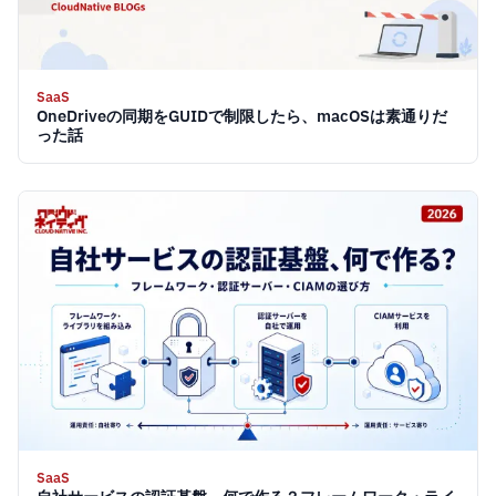
SaaS
OneDriveの同期をGUIDで制限したら、macOSは素通りだ
った話
SaaS