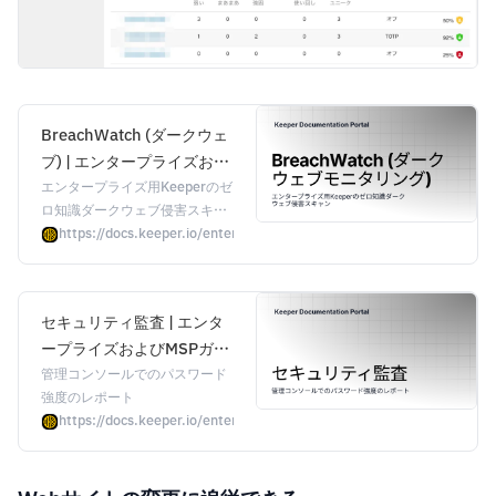
BreachWatch (ダークウェ
ブ) | エンタープライズおよ
びMSPガイド | Keeper
エンタープライズ用Keeperのゼ
ロ知識ダークウェブ侵害スキャ
Documentation Portal
ン
https://docs.keeper.io/enterprise-guide-jp/breachwatch
セキュリティ監査 | エンタ
ープライズおよびMSPガイ
ド | Keeper
管理コンソールでのパスワード
強度のレポート
Documentation Portal
https://docs.keeper.io/enterprise-guide-jp/security-audit