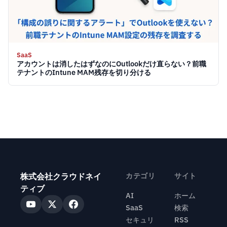
SaaS
アカウントは消したはずなのにOutlookだけ直らない？前職
テナントのIntune MAM残存を切り分ける
株式会社クラウドネイ
カテゴリ
サイト
ティブ
AI
ホーム
SaaS
検索
セキュリ
RSS