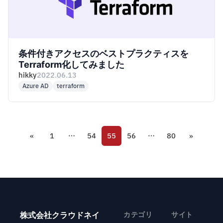
条件付きアクセスのベストプラクティスを
Terraform化してみました
hikky
2022.06.13
Azure AD
terraform
«
1
…
54
55
56
…
80
»
株式会社クラウドネイ
カテゴリ
サイト