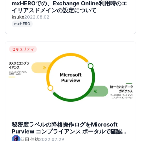
mxHEROでの、Exchange Online利用時のエ
イリアスドメインの設定について
ksuke
2022.08.02
mxHERO
セキュリティ
秘密度ラベルの降格操作ログをMicrosoft
Purview コンプライアンス ポータルで確認し
てみた
臼田 佳祐
2022.07.29