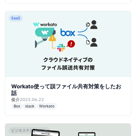
SaaS
Workato使って誤ファイル共有対策をしたお
話
俊介
2022.06.22
Box
slack
Workato
ビジネステクノロジー