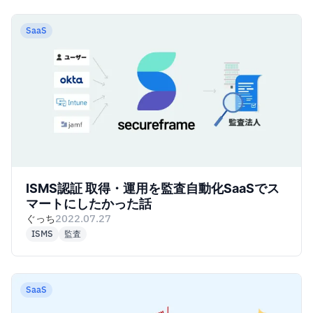
SaaS
ISMS認証 取得・運用を監査自動化SaaSでス
マートにしたかった話
ぐっち
2022.07.27
ISMS
監査
SaaS