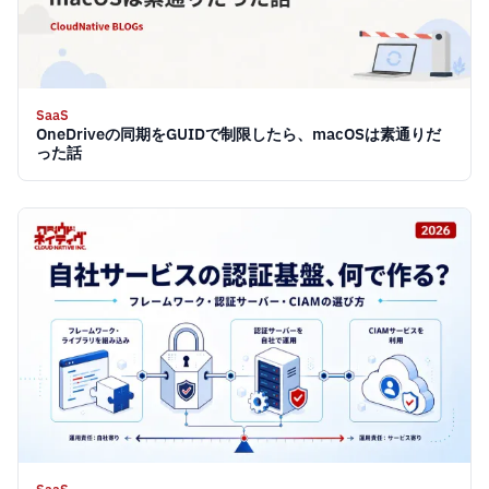
SaaS
OneDriveの同期をGUIDで制限したら、macOSは素通りだ
った話