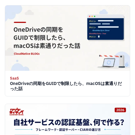
SaaS
OneDriveの同期をGUIDで制限したら、macOSは素通りだ
った話