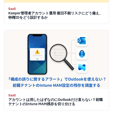
SaaS
Keeper管理者アカウント運用 復旧不能リスクにどう備え、
特権IDをどう設計するか
SaaS
アカウントは消したはずなのにOutlookだけ直らない？前職
テナントのIntune MAM残存を切り分ける