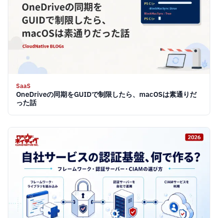
SaaS
OneDriveの同期をGUIDで制限したら、macOSは素通りだ
った話