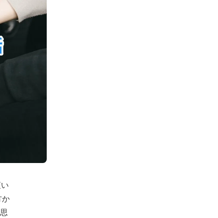
頂い
方か
思