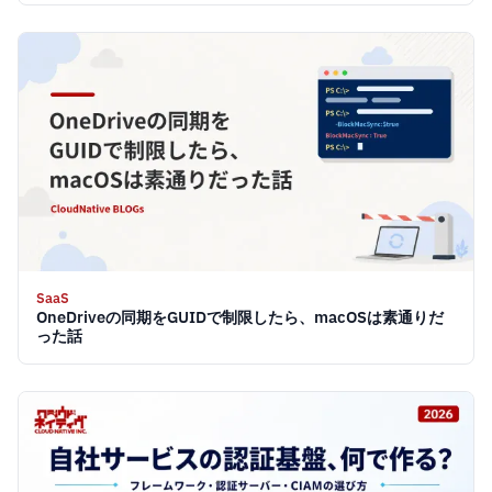
SaaS
OneDriveの同期をGUIDで制限したら、macOSは素通りだ
った話