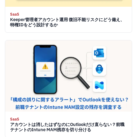
SaaS
Keeper管理者アカウント運用 復旧不能リスクにどう備え、
特権IDをどう設計するか
SaaS
アカウントは消したはずなのにOutlookだけ直らない？前職
テナントのIntune MAM残存を切り分ける