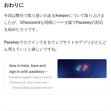
おわりに
今回は弊社で取り扱いのあるKeeperについて取り上げま
したが、1Passwordも同様にベータ版でPasskeyの対応
を始めたそうです。
Passkeyでログインできるウェブサイトやアプリがどんど
ん増えていくと嬉しいですね。
Now in beta: Save and
sign in with passkeys
using 1Password in the
Passkey support has arrived in
1Password. Learn how you
browser | 1Password
can save and sign in to your
https://blog.1password.com/save-sign-in-passkeys-1password/
online accounts using
passkeys with 1Password in
the browser.