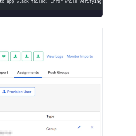
to app Slack failed: Error while verifying if user xxx@c