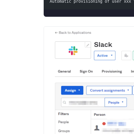
Automatic provisioning of user xxx 