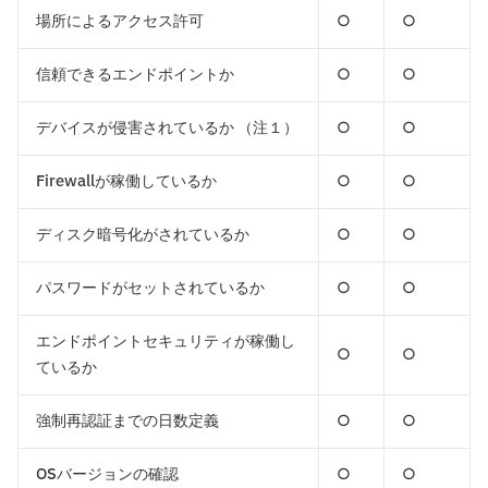
場所によるアクセス許可
○
○
信頼できるエンドポイントか
○
○
デバイスが侵害されているか （注１）
○
○
Firewallが稼働しているか
○
○
ディスク暗号化がされているか
○
○
パスワードがセットされているか
○
○
エンドポイントセキュリティが稼働し
○
○
ているか
強制再認証までの日数定義
○
○
OSバージョンの確認
○
○