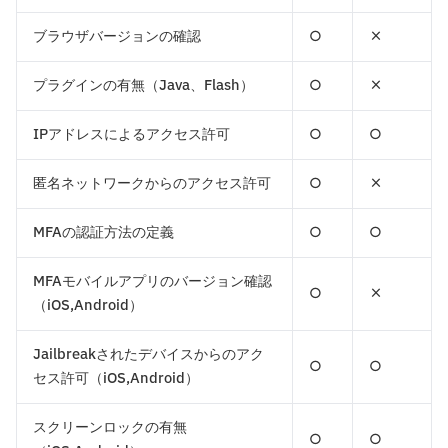
ブラウザバージョンの確認
○
×
プラグインの有無（Java、Flash）
○
×
IPアドレスによるアクセス許可
○
○
匿名ネットワークからのアクセス許可
○
×
MFAの認証方法の定義
○
○
MFAモバイルアプリのバージョン確認
○
×
（iOS,Android）
Jailbreakされたデバイスからのアク
○
○
セス許可（iOS,Android）
スクリーンロックの有無
○
○