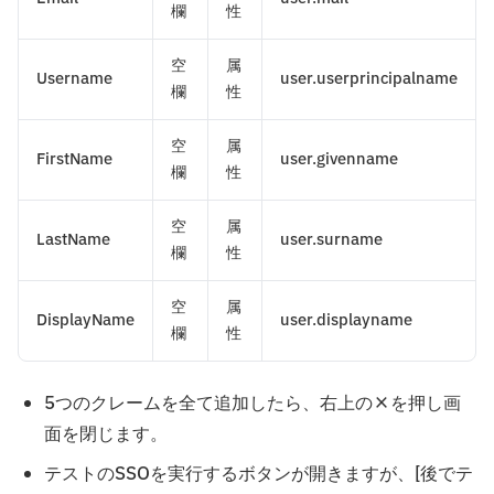
欄
性
空
属
Username
user.userprincipalname
欄
性
空
属
FirstName
user.givenname
欄
性
空
属
LastName
user.surname
欄
性
空
属
DisplayName
user.displayname
欄
性
5つのクレームを全て追加したら、右上の×を押し画
面を閉じます。
テストのSSOを実行するボタンが開きますが、[後でテ