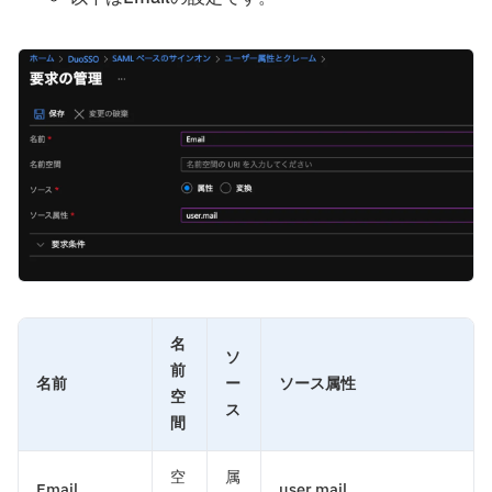
名
ソ
前
名前
ー
ソース属性
空
ス
間
空
属
Email
user.mail