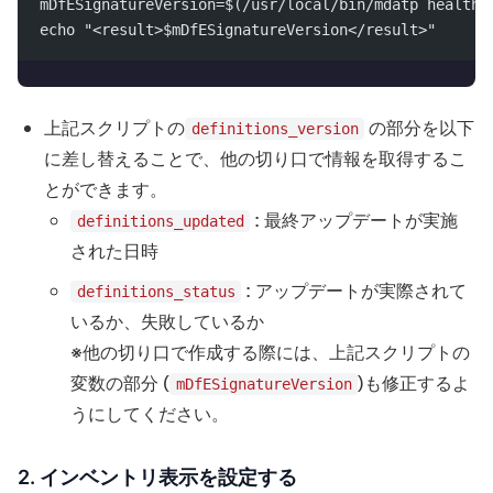
mDfESignatureVersion=$(/usr/local/bin/mdatp health 
echo "<result>$mDfESignatureVersion</result>"
上記スクリプトの
の部分を以下
definitions_version
に差し替えることで、他の切り口で情報を取得するこ
とができます。
: 最終アップデートが実施
definitions_updated
された日時
: アップデートが実際されて
definitions_status
いるか、失敗しているか
※他の切り口で作成する際には、上記スクリプトの
変数の部分 (
)も修正するよ
mDfESignatureVersion
うにしてください。
2. インベントリ表示を設定する