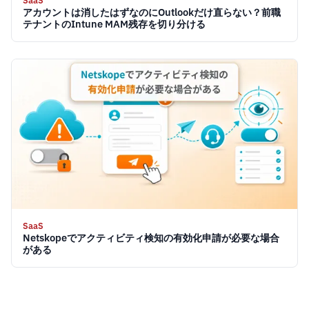
SaaS
アカウントは消したはずなのにOutlookだけ直らない？前職
テナントのIntune MAM残存を切り分ける
SaaS
Netskopeでアクティビティ検知の有効化申請が必要な場合
がある