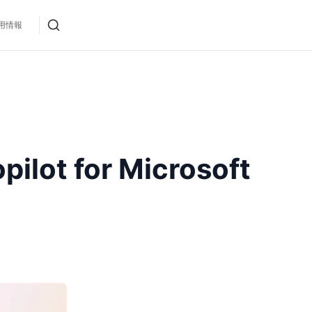
用情報
ot for Microsoft