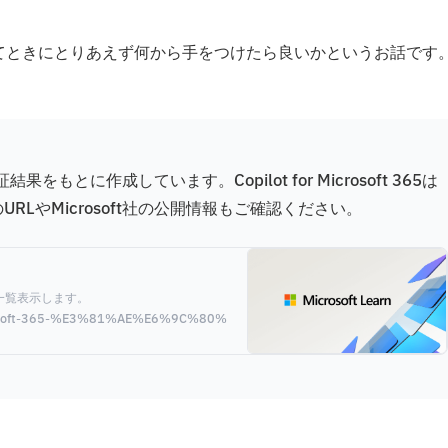
いってときにとりあえず何から手をつけたら良いかというお話です
とに作成しています。Copilot for Microsoft 365は
LやMicrosoft社の公開情報もご確認ください。
能を一覧表示します。
pilot-for-microsoft-365-%E3%81%AE%E6%9C%80%E6%96%B0%E3%81%