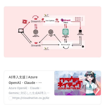
AI導入支援 | Azure
OpenAI・Claude・
Gemini対応 | 株式会社クラ
Azure OpenAI・Claude・
Geminiに対応した生成AI導入支
ウドネイティブ
援。セキュアな環境構築から
https://cloudnative.co.jp/AzureOpenAI
RAG開発、社内展開・活用促進