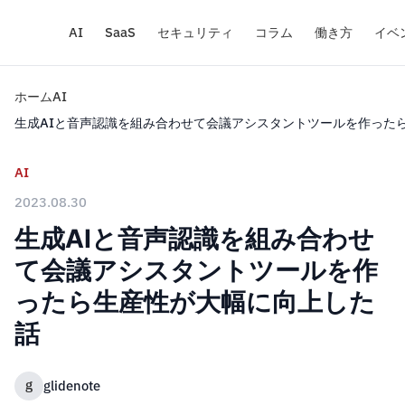
AI
SaaS
セキュリティ
コラム
働き方
イベ
ホーム
AI
生成AIと音声認識を組み合わせて会議アシスタントツールを作った
AI
2023.08.30
生成AIと音声認識を組み合わせ
て会議アシスタントツールを作
ったら生産性が大幅に向上した
話
g
glidenote