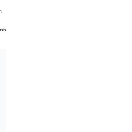
と
65
AE%E6%9B%B4%E6%96%B0%E3%83%97%E3%83%AD%E3%82%B0%E3%83%A9%E