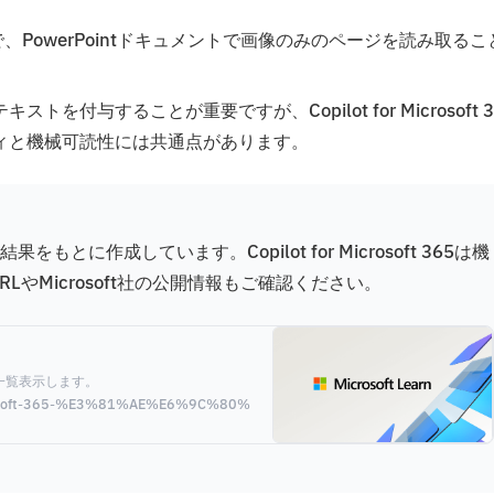
能はないので、PowerPointドキュメントで画像のみのページを読み取るこ
与することが重要ですが、Copilot for Microsoft 3
ィと機械可読性には共通点があります。
とに作成しています。Copilot for Microsoft 365は機
やMicrosoft社の公開情報もご確認ください。
能を一覧表示します。
pilot-for-microsoft-365-%E3%81%AE%E6%9C%80%E6%96%B0%E3%81%