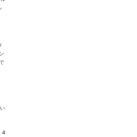
ル
づ
ン
で
、
い
。4