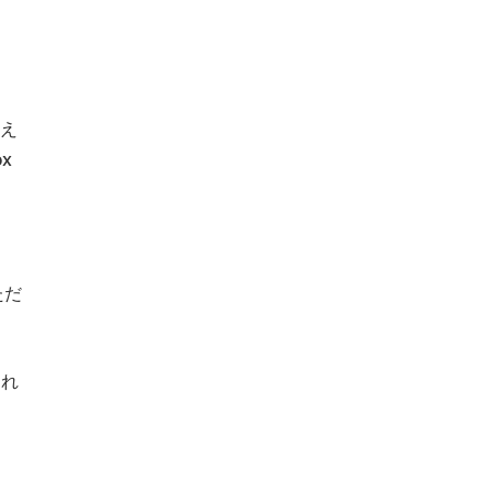
え
x
ただ
され