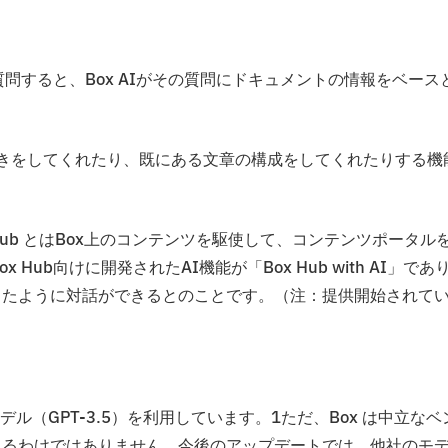
に関して質問すると、Box AIがその質問にドキュメントの情報をベース
成する際に、下書きをしてくれたり、既にある文章の構成をしてくれたりする機
、Box Hub とはBox上のコンテンツを駆使して、コンテンツポータル
ub向けに開発されたAI機能が「Box Hub with AI」であ
を理解したように対話ができるとのことです。（注：提供開始されて
モデル（GPT-3.5）を利用しています。1ただ、Box は中立なベ
限定されるわけではありません。今後のアップデートでは、他社のモ