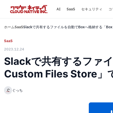
AI
SaaS
セキュリティ
コ
ホーム
SaaS
Slackで共有するファイルを自動でBoxへ格納する「Box for 
SaaS
2023.12.24
Slackで共有するファイル
Custom Files S
ぐ
ぐっち