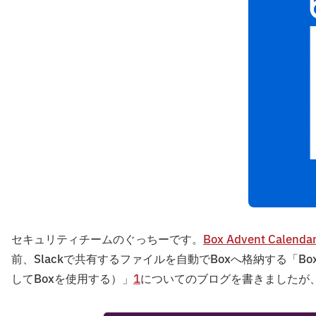
セキュリティチームのぐっちーです。
Box Advent Calenda
前、Slackで共有するファイルを自動でBoxへ格納する「Box for S
してBoxを使用する）」
1
についてのブログを書きましたが