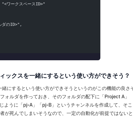
id": "<ワークスペースID>"
ルダのID>",
レフィックスを一緒にするという使い方ができそう？
スを一緒にするという使い方ができそうというのがこの機能の良さ
ルダを作っておき、そのフォルダの配下に「Project A」
も同じように「pj-A」「pj-B」というチャンネルを作成して、そ
者が死んでしまいそうなので、一定の自動化が前提ではないと