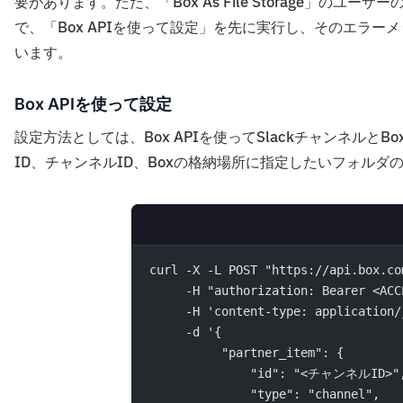
要があります。ただ、「Box As File Storage」
で、「Box APIを使って設定」を先に実行し、そのエラ
います。
Box APIを使って設定
設定方法としては、Box APIを使ってSlackチャンネルと
ID、チャンネルID、Boxの格納場所に指定したいフォル
curl -X -L POST "https://api.box.co
     -H "authorization: Bearer <ACC
     -H 'content-type: application/
     -d '{
          "partner_item": {
              "id": "<チャンネルID>"
              "type": "channel",