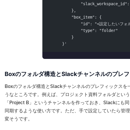
              "slack_workspace_
          },
          "box_item": {
              "id": "<設定したいフォ
              "type": "folder"
          }
      }'
Boxのフォルダ構造とSlackチャンネルのプ
Boxのフォルダ構造とSlackチャンネルのプレフィック
うなところです。例えば、プロジェクト資料フォルダというフォ
「Project B」というチャンネルを作っておき、Slackに
同期するような使い方です。ただ、手で設定していたら管理
変そうです。