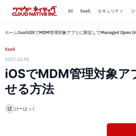
AI
SaaS
セキュリティ
コ
ホーム
SaaS
iOSでMDM管理対象アプリに限定してManaged Open
SaaS
2023.12.05
iOSでMDM管理対象アプ
せる方法
け
けーはっく