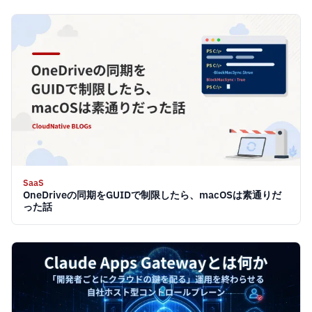
SaaS
OneDriveの同期をGUIDで制限したら、macOSは素通りだ
った話