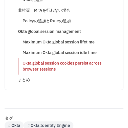
非推奨：MFAを行わない場合
Policyの追加とRuleの追加
Okta global session management
Maximum Okta global session lifetime
Maximum Okta global session idle time
Okta global session cookies persist across
browser sessions
まとめ
タグ
#
Okta
#
Okta Identity Engine