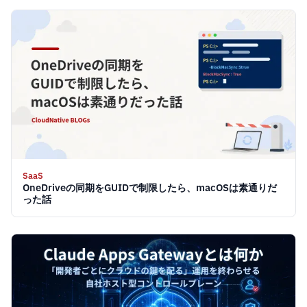
SaaS
OneDriveの同期をGUIDで制限したら、macOSは素通りだ
った話