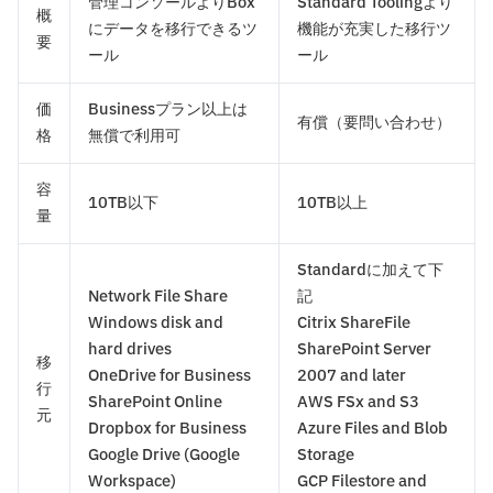
管理コンソールよりBox
Standard Toolingより
概
にデータを移行できるツ
機能が充実した移行ツ
要
ール
ール
価
Businessプラン以上は
有償（要問い合わせ）
格
無償で利用可
容
10TB以下
10TB以上
量
Standardに加えて下
Network File Share
記
Windows disk and
Citrix ShareFile
hard drives
SharePoint Server
移
OneDrive for Business
2007 and later
行
SharePoint Online
AWS FSx and S3
元
Dropbox for Business
Azure Files and Blob
Google Drive (Google
Storage
Workspace)
GCP Filestore and