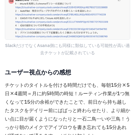
SlackだけでなくAsana側にも同様に類似している可能性が高い過
去チケットが記載されている
ユーザー視点からの感想
チケットのタイトルを付ける時間だけでも、毎朝15分×5
日×4週間＝月に約5時間の時短！ルーティン作業が1つ無
くなって15分の余裕ができたことで、前日から持ち越し
たタスクをデイリー前にぱぱっと終わらせたり、より細か
い点に目が届くようになったりと一石二鳥…いや三鳥！う
っかり朝のメイクでアイブロウを書き忘れても15分あれ