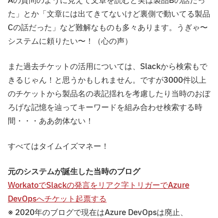
Aの質問のように見えて文章を読むと実は製品Bの話だっ
た」とか「文章には出てきてないけど裏側で動いてる製品
Cの話だった」など難解なものも多々あります。うぎゃ〜
システムに頼りたい〜！（心の声）
また過去チケットの活用については、Slackから検索もで
きるじゃん！と思うかもしれません。ですが3000件以上
のチケットから製品名の表記揺れを考慮したり当時のおぼ
ろげな記憶を辿ってキーワードを組み合わせ検索する時
間・・・ああ勿体ない！
すべてはタイムイズマネー！
元のシステムが誕生した当時のブログ
WorkatoでSlackの発言をリアク字トリガーでAzure
DevOpsへチケット起票する
※ 2020年のブログで現在はAzure DevOpsは廃止、