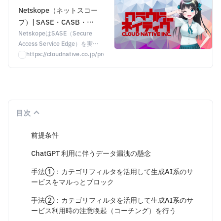
Netskope（ネットスコー
プ）| SASE・CASB・
ZTNAでゼロトラストを実
NetskopeはSASE（Secure
Access Service Edge）を実現
現
するクラウドセキュリティプラ
https://cloudnative.co.jp/product/Netskope
ットフォームです。CASB、
SWG、ZTNAを統合し、クラウ
ドサービスの可視化・制御、
VPN廃止、ゼロトラストセキュ
リティを実現。株式会社クラウ
目次
ドネイティブが導入から運用ま
で支援します。
前提条件
ChatGPT 利用に伴うデータ漏洩の懸念
手法①：カテゴリフィルタを活用して生成AI系のサ
ービスをマルっとブロック
手法②：カテゴリフィルタを活用して生成AI系のサ
ービス利用時の注意喚起（コーチング）を行う