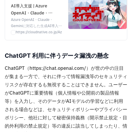
AI導入支援 | Azure
OpenAI・Claude・
Gemini対応 | 株式会社クラ
Azure OpenAI・Claude・
Geminiに対応した生成AI導入支
ウドネイティブ
援。セキュアな環境構築から
https://cloudnative.co.jp/AzureOpenAI
RAG開発、社内展開・活用促進
まで、セキュリティ専門企業が
トータルで支援します。
ChatGPT 利用に伴うデータ漏洩の懸念
ChatGPT（https://chat.openai.com/）が世の中の注目
が集まる一方で、それに伴って情報漏洩等のセキュリティ
リスクが存在するも無視することはできません。ユーザー
がChatGPTに重要情報（個人情報や公開前の製品情報
等）を入力し、そのデータがAIモデルの学習などに利用
される場合などは、セキュリティポリシーやプライバシー
ポリシー、他社に対して秘密保持義務（開示禁止規定・目
的外利用の禁止規定）等の違反に該当してしまったり、情