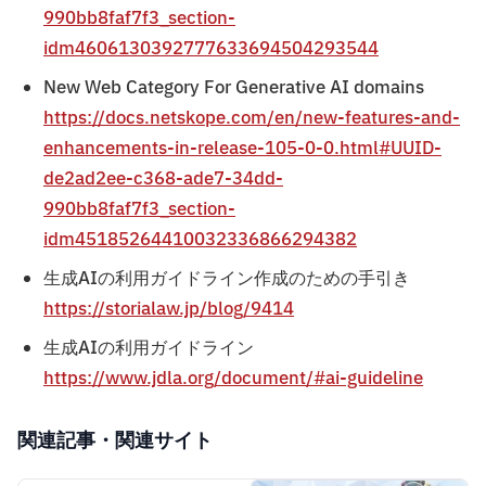
990bb8faf7f3_section-
idm4606130392777633694504293544
New Web Category For Generative AI domains
https://docs.netskope.com/en/new-features-and-
enhancements-in-release-105-0-0.html#UUID-
de2ad2ee-c368-ade7-34dd-
990bb8faf7f3_section-
idm45185264410032336866294382
生成AIの利用ガイドライン作成のための手引き
https://storialaw.jp/blog/9414
生成AIの利用ガイドライン
https://www.jdla.org/document/#ai-guideline
関連記事・関連サイト