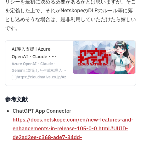
リシーを最初に決める必要があるかとは思いますが、そこ
を定義した上で、それがNetskopeのDLPのルール等に落
とし込めそうな場合は、是非利用していただけたら嬉しい
です。
AI導入支援 | Azure
OpenAI・Claude・
Gemini対応 | 株式会社クラ
Azure OpenAI・Claude・
Geminiに対応した生成AI導入支
ウドネイティブ
援。セキュアな環境構築から
https://cloudnative.co.jp/AzureOpenAI
RAG開発、社内展開・活用促進
まで、セキュリティ専門企業が
トータルで支援します。
参考文献
ChatGPT App Connector
https://docs.netskope.com/en/new-features-and-
enhancements-in-release-105-0-0.html#UUID-
de2ad2ee-c368-ade7-34dd-