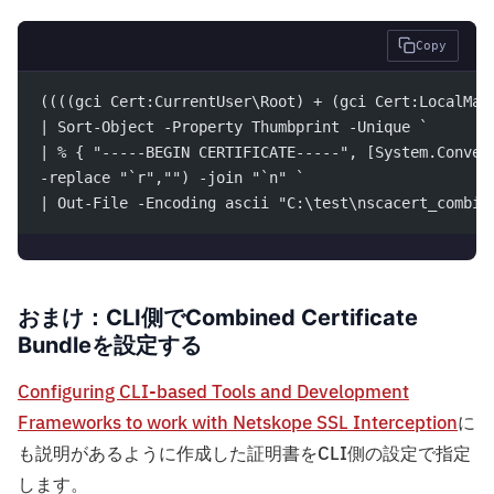
Copy
((((gci Cert:CurrentUser\Root) + (gci Cert:LocalMac
| Sort-Object -Property Thumbprint -Unique `
| % { "-----BEGIN CERTIFICATE-----", [System.Conver
-replace "`r","") -join "`n" `
| Out-File -Encoding ascii "C:\test\nscacert_combin
おまけ：CLI側でCombined Certificate
Bundleを設定する
Configuring CLI-based Tools and Development
Frameworks to work with Netskope SSL Interception
に
も説明があるように作成した証明書をCLI側の設定で指定
します。