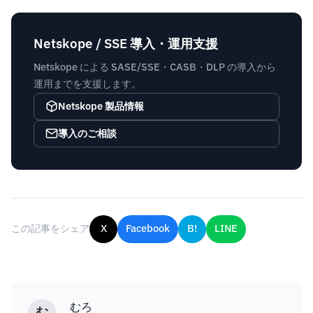
Netskope / SSE 導入・運用支援
Netskope による SASE/SSE・CASB・DLP の導入から
運用までを支援します。
Netskope 製品情報
導入のご相談
この記事をシェア
X
Facebook
B!
LINE
むろ
む