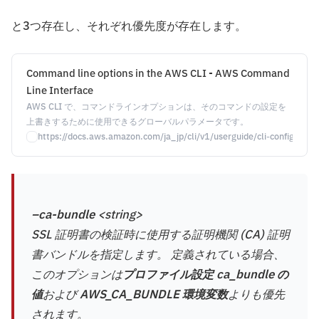
と3つ存在し、それぞれ優先度が存在します。
Command line options in the AWS CLI - AWS Command
Line Interface
AWS CLI で、コマンドラインオプションは、そのコマンドの設定を
上書きするために使用できるグローバルパラメータです。
https://docs.aws.amazon.com/ja_jp/cli/v1/userguide/cli-configure-o
–ca-bundle
<string>
SSL 証明書の検証時に使用する証明機関 (CA) 証明
書バンドルを指定します。 定義されている場合、
このオプションは
プロファイル設定 ca_bundle の
値
および
AWS_CA_BUNDLE 環境変数
よりも優先
されます。