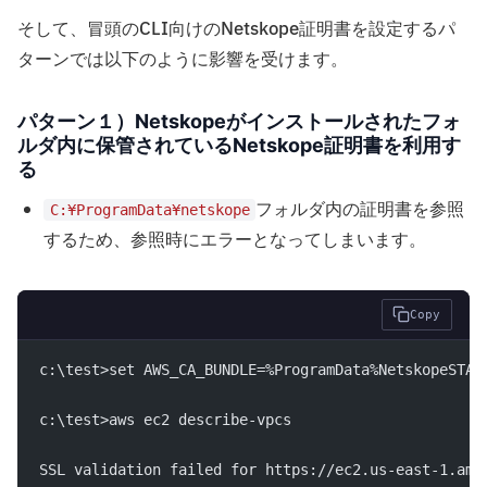
そして、冒頭のCLI向けのNetskope証明書を設定するパ
ターンでは以下のように影響を受けます。
パターン１）Netskopeがインストールされたフォ
ルダ内に保管されているNetskope証明書を利用す
る
フォルダ内の証明書を参照
C:¥ProgramData¥netskope
するため、参照時にエラーとなってしまいます。
Copy
c:\test>set AWS_CA_BUNDLE=%ProgramData%NetskopeSTAg
c:\test>aws ec2 describe-vpcs
SSL validation failed for https://ec2.us-east-1.ama