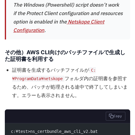
The Windows (Powershell) script doesn’t work
if the Protect Client configuration and resources
option is enabled in the
Netskope Client
Configuration
.
その他）AWS CLI向けのバッチファイルで生成し
た証明書を利用す
る
証明書を生成するバッチファイルが
C:
フォルダ内の証明書を参照す
¥ProgramData¥netskope
るため、バッチが処理される途中で終了してしまいま
す。エラーも表示されません。
Copy
c:¥test>ns_certbundle_aws_cli_v2.bat