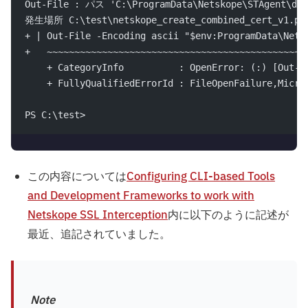
Out-File : パス 'C:\ProgramData\Netskope\STAgen
発生場所 C:\test\netskope_create_combined_cert_v1.p
+ | Out-File -Encoding ascii "$env:ProgramData\Nets
+   ~~~~~~~~~~~~~~~~~~~~~~~~~~~~~~~~~~~~~~~~~~~~~~~
    + CategoryInfo          : OpenError: (:) [Out-F
    + FullyQualifiedErrorId : FileOpenFailure,Micro
PS C:\test>
この内容については
Configuring CLI-based Tools
and Development Frameworks to work with
Netskope SSL Interception
内に以下のように記述が
最近、追記されていました。
Note