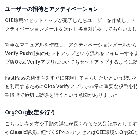
ユーザーの招待とアクティベーション
OIE環境のセットアップが完了したらユーザーを作成し、
クティベーションメールを送付し各自対応をしてもらいまし
簡単なマニュアルを作成し、アクティベーションメールから
Verify Push通知のセットアップという流れをフォローす
プ版Okta Verifyアプリについてもセットアップするよう
FastPassの利便性をすぐに体験してもらいたいという想いと、OIE環
を利用するためにOkta Verifyアプリが非常に重要な役割を
期段階で適切に誘導を行うという意図がありました。
Org2Org設定を行う
こちらは考え方や手順の詳細が長くなるため別記事としますが、O
やClassic環境に紐づくSPへのアクセスはOIE環境のOrg2Org