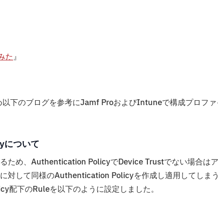
てみた
』
以下のブログを参考にJamf ProおよびIntuneで構成プロファ
licyについて
entication PolicyでDevice Trustでない場合は
て同様のAuthentication Policyを作成し適用してしま
olicy配下のRuleを以下のように設定しました。