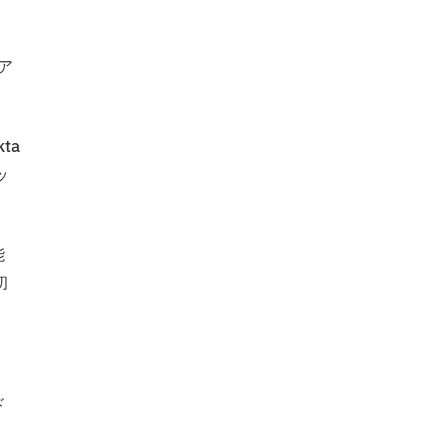
ア
ta
ッ
能
初
ド