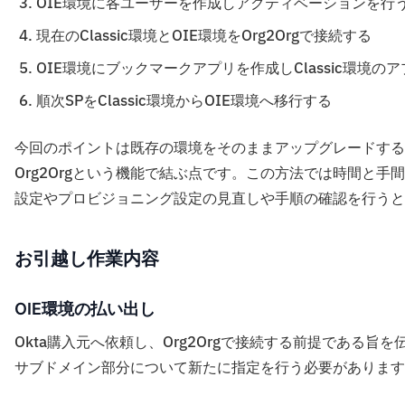
OIE環境に各ユーザーを作成しアクティベーションを行
現在のClassic環境とOIE環境をOrg2Orgで接続する
OIE環境にブックマークアプリを作成しClassic環境
順次SPをClassic環境からOIE環境へ移行する
今回のポイントは既存の環境をそのままアップグレードする
Org2Orgという機能で結ぶ点です。この方法では時間と
設定やプロビジョニング設定の見直しや手順の確認を行うと
お引越し作業内容
OIE環境の払い出し
Okta購入元へ依頼し、Org2Orgで接続する前提である旨
サブドメイン部分について新たに指定を行う必要があります