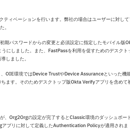
アクティベーションを行います。弊社の場合はユーザーに対して
た。
初期パスワードからの変更と必須設定に指定したモバイル版Ok
るようにしました。また、FastPassを利用を促すためのデスクト
に誘導しました。
境ではDevice TrustやDevice Assuranceといった機
持ちます。そのためデスクトップ版Okta Verifyアプリを含めて
rg2Orgの設定が完了するとClassic環境のダッシュボー
アプリに対して定義したAuthentication Policyが適用されま