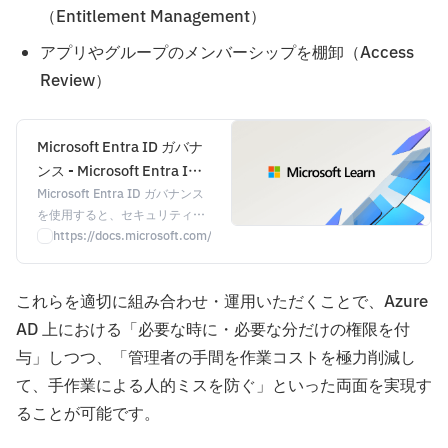
（Entitlement Management）
アプリやグループのメンバーシップを棚卸（Access
Review）
Microsoft Entra ID ガバナ
ンス - Microsoft Entra ID
Governance
Microsoft Entra ID ガバナンス
を使用すると、セキュリティや
エンドユーザーの生産性に対す
https://docs.microsoft.com/ja-jp/azure/active-directory/governance
る組織のニーズと、適切なプロ
セスや可視性とのバランスを取
これらを適切に組み合わせ・運用いただくことで、Azure
ることができます。
AD 上における「必要な時に・必要な分だけの権限を付
与」しつつ、「管理者の手間を作業コストを極力削減し
て、手作業による人的ミスを防ぐ」といった両面を実現す
ることが可能です。