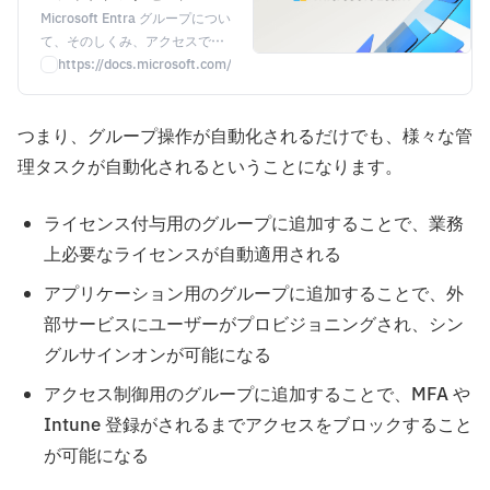
て説明します - Microsoft
Microsoft Entra グループについ
て、そのしくみ、アクセスでき
Entra
る内容、メンバーシップとアク
https://docs.microsoft.com/ja-jp/azure/active-directory/fundamenta
セスの割り当て方法などについ
て説明します。
つまり、グループ操作が自動化されるだけでも、様々な管
理タスクが自動化されるということになります。
ライセンス付与用のグループに追加することで、業務
上必要なライセンスが自動適用される
アプリケーション用のグループに追加することで、外
部サービスにユーザーがプロビジョニングされ、シン
グルサインオンが可能になる
アクセス制御用のグループに追加することで、MFA や
Intune 登録がされるまでアクセスをブロックすること
が可能になる