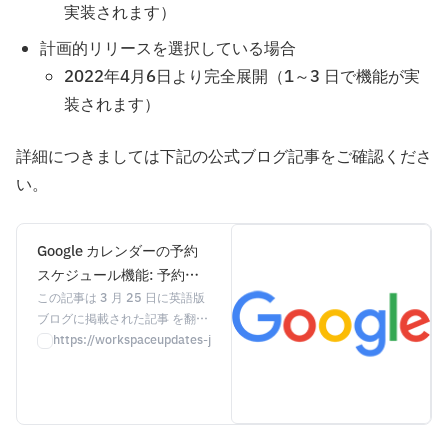
実装されます）
計画的リリースを選択している場合
2022年4月6日より完全展開（1～3 日で機能が実
装されます）
詳細につきましては下記の公式ブログ記事をご確認くださ
い。
Google カレンダーの予約
スケジュール機能: 予約ペ
ージで組織外部と簡単にス
この記事は 3 月 25 日に英語版
ブログに掲載された記事 を翻訳
ケジュールを調整
したものです。 概要 Google カ
https://workspaceupdates-ja.googleblog.com/2022/04/google.html
レンダーの 予約枠 機能に加え
て、Google Workspace の一部
のエディションに予約スケジュ
ール機能が導入されます。
2021 年 6 月に Googl...