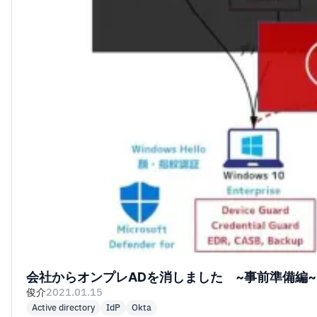
会社からオンプレADを消しました ~事前準備編~
俊介
2021.01.15
Active directory
IdP
Okta