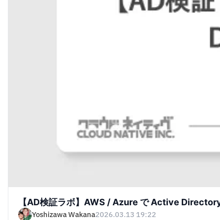
【AD検証ラボ】AWS / Azure で Active Direct
Yoshizawa Wakana
2026.03.13 19:22