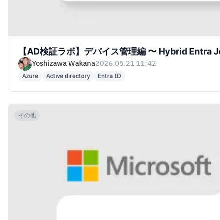
【AD検証ラボ】デバイス管理編 〜 Hybrid Entra Jo
Yoshizawa Wakana
2026.05.21 11:42
Azure
Active directory
Entra ID
その他