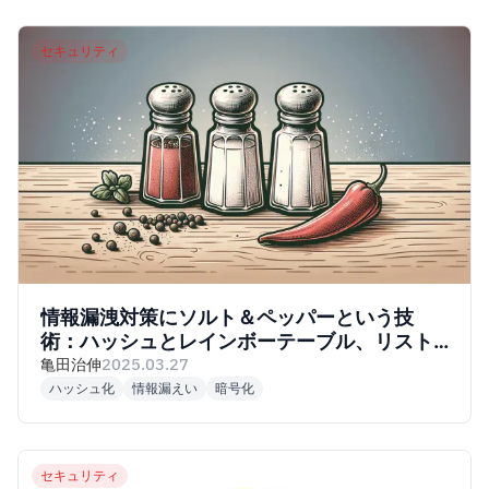
セキュリティ
情報漏洩対策にソルト＆ペッパーという技
術：ハッシュとレインボーテーブル、リスト
型攻撃
亀田治伸
2025.03.27
ハッシュ化
情報漏えい
暗号化
セキュリティ