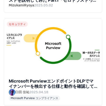
ストを説明してみた Part1「ゼロトラストっ
て？今までのセキュリティと何が違うの？」
MizukamiRyoya
2025.05.02
セキュリティ
Microsoft PurviewエンドポイントDLPでマ
イナンバーを検出する仕様と動作を確認して
みた
臼田 佳祐
2025.04.18
Microsoft Purview コンプライアンス