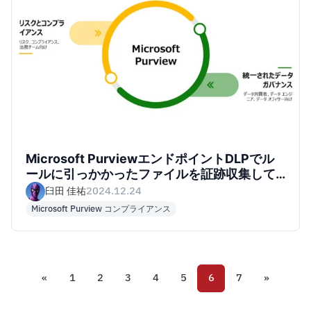
Microsoft PurviewエンドポイントDLPでル
ールに引っかかったファイルを証跡収集して
みた
臼田 佳祐
2024.12.24
Microsoft Purview コンプライアンス
«
1
2
3
4
5
6
7
»