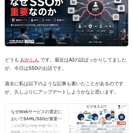
どうも
おかしん
です。最近はAIの話ばっかりしてました
が、今日はSSOのお話です。
過去に私は以下のような記事も書いたことがあるのです
が、久しぶりにアップデートしようかなと思います。
なぜWebサービスの選定に
おいてSAML/SSOが重要な
のか
この記事は corp-engr 情シス
Slack（コーポレートエンジニ