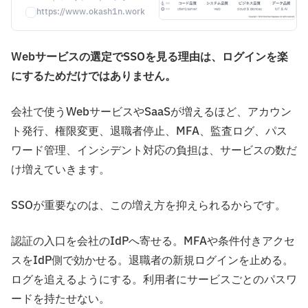
ア x 情シス）Advent Calendar
https://www.okash1n.works/importance-of-saml-sso-in-web-servic
2020 #3 の最終日（25日目）
です。 今年情シスSlackは3本
Webサービスの選定でSSOを見る理由は、ログインを楽
のアドベントカレンダーが実施
されておりますので、是非3本
にするためだけではありません。
とも覗いていってください！
会社で使うWebサービスやSaaSが増えるほど、アカウン
ト発行、権限変更、退職者停止、MFA、監査ログ、パス
ワード管理、インシデント対応の負担は、サービスの数だ
け増えていきます。
SSOが重要なのは、この増え方を抑えられるからです。
認証の入口を会社のIdPへ寄せる。MFAや条件付きアクセ
スをIdP側で効かせる。退職者の新規ログインを止める。
ログを追えるようにする。利用者にサービスごとのパスワ
ードを持たせない。