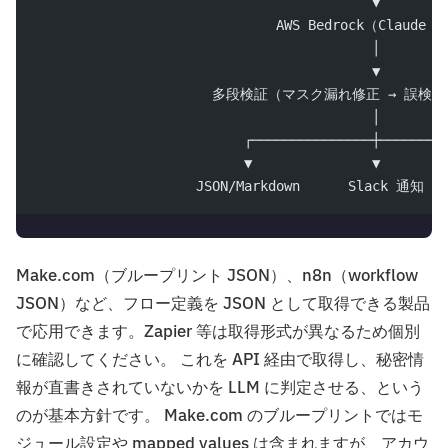
                                          ▼
                              AWS Bedrock（Claud
                                          │
                                          ▼
                      多段検証（マスク漏れ修正 → 誤
                                          │
                          ┌───────────────┼────────
                          ▼               ▼        
                    JSON/Markdown      Slack 通知
Make.com（ブループリント JSON）、n8n（workflow
JSON）など、フロー定義を JSON として取得できる製品
で応用できます。Zapier 等は取得形式が異なるため個別
に確認してください。 これを API 経由で取得し、秘密情
報が直書きされていないかを LLM に判定させる、という
のが基本方針です。 Make.com のブループリントではモ
ジュール設定や mapped values は含まれますが、アカウ