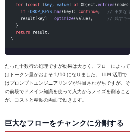
  for
 (
const
 [
key
, 
value
] 
of
 Object.
entries
(node)) 
    if
 (
DROP_KEYS
.
has
(key)) 
continue
;   
// 不要なキ
    result[key] 
=
 optimize
(value);      
// 残すキー
  }
  return
 result;
}
たった十数行の処理ですが効果は大きく、フローによって
はトークン量がおよそ 1/10 になりました。 LLM 活用で
はプロンプトエンジニアリングが注目されがちですが、そ
の前段でドメイン知識を使って入力からノイズを削ること
が、コストと精度の両面で効きます。
巨大なフローをチャンクに分割する