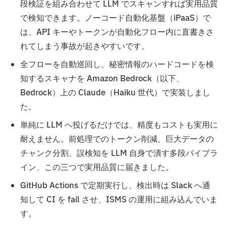
段検証を組み合わせて LLM でスキャンすれば実用品質
で検知できます。ノーコード自動化基盤（iPaaS）で
は、API キーやトークンが自動化フロー内に直書きさ
れてしまう事故が起きやすいです。
全フローを自動巡回し、秘密情報のハードコードを検
知するスキャナを Amazon Bedrock（以下、
Bedrock）上の Claude（Haiku 世代）で実装しまし
た。
単純に LLM へ投げるだけでは、精度もコストも実用に
耐えません。前処理でのトークン削減、巨大データの
チャンク分割、誤検知を LLM 自身で潰す多段パイプラ
イン、この三つで実用品質に届きました。
GitHub Actions で定期実行し、検出時は Slack へ通
知して CI を fail させ、ISMS の運用に組み込んでいま
す。