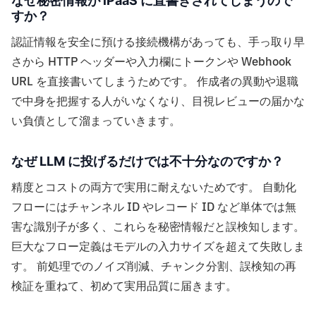
なぜ秘密情報が iPaaS に直書きされてしまうので
すか？
認証情報を安全に預ける接続機構があっても、手っ取り早
さから HTTP ヘッダーや入力欄にトークンや Webhook
URL を直接書いてしまうためです。 作成者の異動や退職
で中身を把握する人がいなくなり、目視レビューの届かな
い負債として溜まっていきます。
なぜ LLM に投げるだけでは不十分なのですか？
精度とコストの両方で実用に耐えないためです。 自動化
フローにはチャンネル ID やレコード ID など単体では無
害な識別子が多く、これらを秘密情報だと誤検知します。
巨大なフロー定義はモデルの入力サイズを超えて失敗しま
す。 前処理でのノイズ削減、チャンク分割、誤検知の再
検証を重ねて、初めて実用品質に届きます。