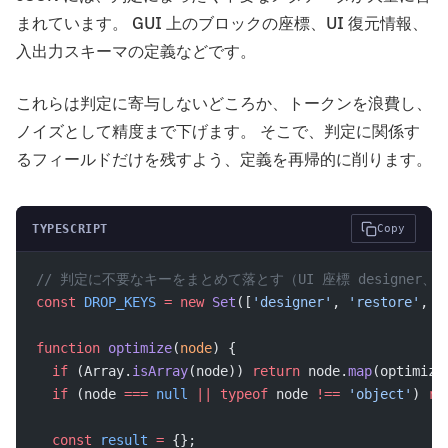
まれています。 GUI 上のブロックの座標、UI 復元情報、
入出力スキーマの定義などです。
これらは判定に寄与しないどころか、トークンを浪費し、
ノイズとして精度まで下げます。 そこで、判定に関係す
るフィールドだけを残すよう、定義を再帰的に削ります。
TYPESCRIPT
Copy
// 判定に不要なキーをまとめて落とす（UI 座標 designer、復元情
const
 DROP_KEYS
 =
 new
 Set
([
'designer'
, 
'restore'
, 
'
function
 optimize
(
node
) {
  if
 (Array.
isArray
(node)) 
return
 node.
map
(optimize
  if
 (node 
===
 null
 ||
 typeof
 node 
!==
 'object'
) 
re
  const
 result
 =
 {};