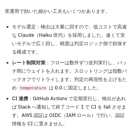
実運用で効いた細かい工夫もいくつかあります。
モデル選定：検出は大量に回すので、低コストで高速
な Claude（Haiku 世代）を採用しました。速くて安
いモデルで広く回し、精度は判定ロジック側で担保す
る構成です。
レート制限対策
：フローは数件ずつ並列実行し、バッ
チ間にウェイトを入れます。スロットリングは指数バ
ックオフでリトライします。判定の再現性を上げるた
め
は 0.0 に固定しました。
temperature
CI 連携
：GitHub Actions で定期実行し、検出があれ
ば Slack へ通知して終了コード 1 で CI を fail させま
す。AWS 認証は OIDC（IAM ロール）で行い、認証
情報を CI に置きません。