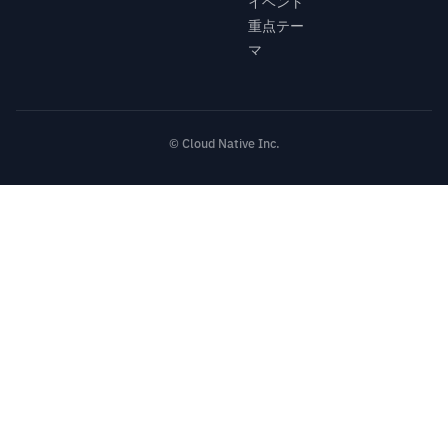
イベント
重点テー
マ
© Cloud Native Inc.