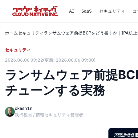
AI
SaaS
セキュリティ
コ
ホーム
セキュリティ
ランサムウェア前提BCPをどう書くか｜IPA机
セキュリティ
2026.06.06 09:22
(更新: 2026.06.06 09:00)
ランサムウェア前提BC
チューンする実務
okash1n
執行役員 / 情報セキュリティ管理者