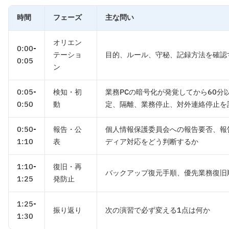
時間
フェーズ
主な問い
オリエン
0:00-
テーショ
目的、ルール、守秘、記録方法を確認
0:05
ン
0:05-
検知・初
業務PCの暗号化が発覚してから60分
0:50
動
定、隔離、業務停止、対外連絡停止を
0:50-
報告・公
個人情報保護委員会への報告要否、報
1:10
表
ディア対応をどう判断するか
1:10-
復旧・再
バックアップ復元手順、優先業務復旧
1:25
発防止
1:25-
振り返り
次の演習で必ず変える1点は何か
1:30