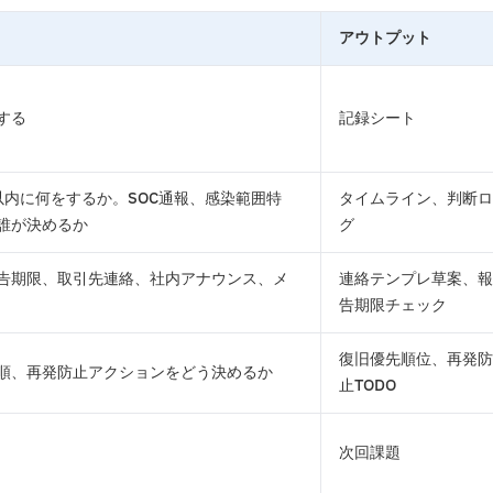
アウトプット
する
記録シート
以内に何をするか。SOC通報、感染範囲特
タイムライン、判断ロ
誰が決めるか
グ
告期限、取引先連絡、社内アナウンス、メ
連絡テンプレ草案、報
告期限チェック
復旧優先順位、再発防
順、再発防止アクションをどう決めるか
止TODO
次回課題