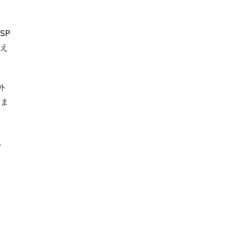
SP
え
外
りま
k、