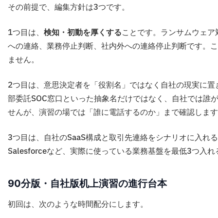
その前提で、編集方針は3つです。
1つ目は、
検知・初動を厚くする
ことです。ランサムウェア対
への連絡、業務停止判断、社内外への連絡停止判断です。こ
ません。
2つ目は、意思決定者を「役割名」ではなく自社の現実に置
部委託SOC窓口といった抽象名だけではなく、自社では誰
せんが、演習の場では「誰に電話するのか」まで確認します
3つ目は、自社のSaaS構成と取引先連絡をシナリオに入れることです。Mi
Salesforceなど、実際に使っている業務基盤を最低3つ
90分版・自社版机上演習の進行台本
初回は、次のような時間配分にします。