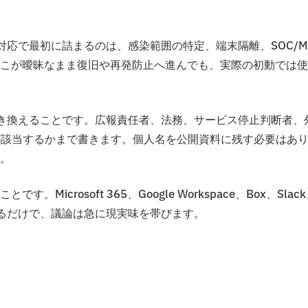
応で最初に詰まるのは、感染範囲の特定、端末隔離、SOC/M
こが曖昧なまま復旧や再発防止へ進んでも、実際の初動では使
き換えることです。広報責任者、法務、サービス停止判断者、
が該当するかまで書きます。個人名を公開資料に残す必要はあ
。
crosoft 365、Google Workspace、Box、Slac
入れるだけで、議論は急に現実味を帯びます。