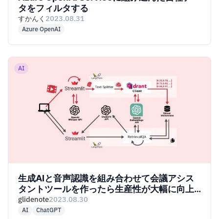
タをフィルタする
すかんく
2023.08.31
Azure OpenAI
AI
生成AIと音声認識を組み合わせて会議アシス
タントツールを作ったら生産性が大幅に向上
した話
glidenote
2023.08.30
AI
ChatGPT