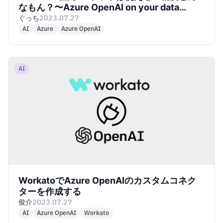
なもん？〜Azure OpenAI on your data
&#038; gpt-3.5編〜
ぐっち
2023.07.27
AI
Azure
Azure OpenAI
AI
WorkatoでAzure OpenAIのカスタムコネク
ターを作成する
俊介
2023.07.27
AI
Azure OpenAI
Workato