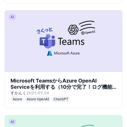
AI
Microsoft TeamsからAzure OpenAI
Serviceを利用する（10分で完了！ログ機能
もあるよ！）
すかんく
2023.07.24
Azure
Azure OpenAI
ChatGPT
AI