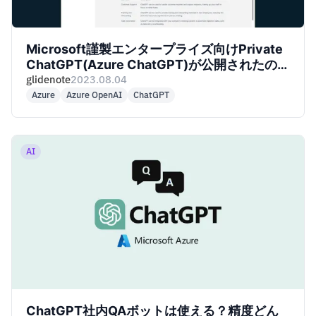
Microsoft謹製エンタープライズ向けPrivate
ChatGPT(Azure ChatGPT)が公開されたので
ローカル環境で動かしてみた
glidenote
2023.08.04
Azure
Azure OpenAI
ChatGPT
AI
ChatGPT社内QAボットは使える？精度どん