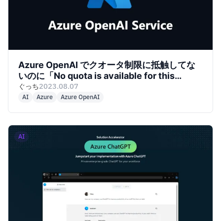
Azure OpenAI でクオータ制限に抵触してな
いのに「No quota is available for this
deployment. You can request for more
ぐっち
2023.08.07
quota. 」というエラーでモデルがデプロイで
AI
Azure
Azure OpenAI
きない（よくあるお問い合わせ-Azure編）
AI