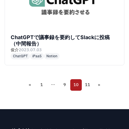
ChatGPTで議事録を要約してSlackに投稿
（中間報告）
俊介
2023.07.03
ChatGPT
iPaaS
Notion
«
1
…
9
10
11
»