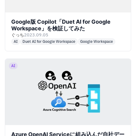
Google版 Copilot「Duet AI for Google
Workspace」を検証してみた
ぐっち
2023.09.05
AI
Duet AI for Google Workspace
Google Workspace
AI
Azure OpenAI Serviceに組み込んだ自社デー