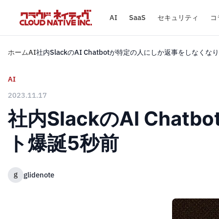
AI
SaaS
セキュリティ
コ
ホーム
AI
社内SlackのAI Chatbotが特定の人にしか返事をしなく
AI
2023.11.17
社内SlackのAI Ch
ト爆誕5秒前
g
glidenote