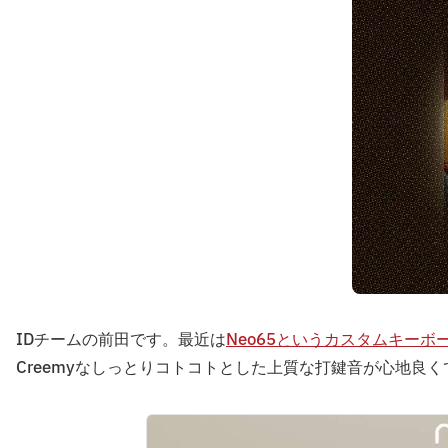
IDチームの前田です。最近は
Neo65というカスタムキーボ
Creemyなしっとりコトコトとした上質な打鍵音が心地良