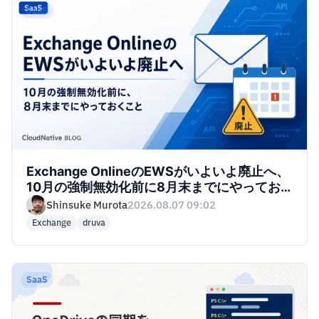
SaaS
Exchange OnlineのEWSがいよいよ廃止へ、
10月の強制無効化前に8月末までにやってお
くこと
Shinsuke Murota
2026.08.07 09:02
Exchange
druva
SaaS