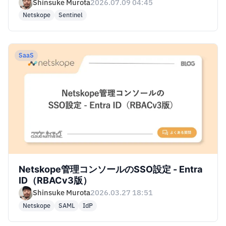
Events」接続手順
Shinsuke Murota
2026.07.09 04:45
Netskope
Sentinel
SaaS
Netskope管理コンソールのSSO設定 - Entra
ID（RBACv3版）
Shinsuke Murota
2026.03.27 18:51
Netskope
SAML
IdP