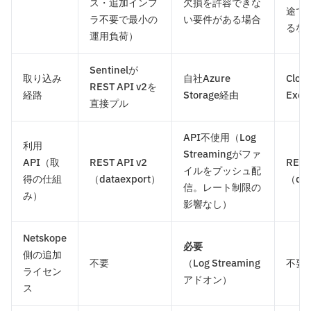
ス・追加インフ
欠損を許容できな
途で
ラ不要で最小の
い要件がある場合
るな
運用負荷）
Sentinelが
取り込み
自社Azure
Clou
REST API v2を
経路
Storage経由
Exc
直接プル
API不使用（Log
利用
Streamingがファ
API（取
REST API v2
REST
イルをプッシュ配
得の仕組
（dataexport）
（dat
信。レート制限の
み）
影響なし）
Netskope
必要
側の追加
不要
（Log Streaming
不要
ライセン
アドオン）
ス