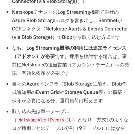
Connector (via Blob Storage)」）
NetskopeテナントのLog Streaming機能で自社の
Azure Blob Storageへログを書き出し、Sentinelが
CCFコネクタ（Netskope Alerts & Events Connector
(via Blob Storage)）でBlobから取り込む方式です
なお、
Log Streaming機能の利用には追加ライセンス
（アドオン）が必要
です。採用を検討する場合は、事
前にNetskopeの担当営業（アカウントチーム）への確
認・有効化依頼が必要です
自社のAzureインフラ（Blob Storageに加え、Blob作
成通知用のEvent GridやStorage Queue等）の構築・
保守が必要になる分、運用負荷は増えます
取り込み先は単一テーブル
（
）となり、方式1のような
NetskopeAlertEvents_CL
ログ種別ごとのテーブル分割（9テーブル）にはなら