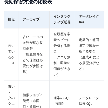
長期保管方法の比較表
インタラク
データレイク
観点
アーカイブ
ティブ延長
tier
全履歴を常
古いデータの
時ヘビーに
定期的・範囲
参照が稀な長
向い
分析する場
限定で履歴分
期保管
てい
合
析する場合
（監査要件な
るケ
（クエリ無
（生成AIによ
どで保管は必
ース
料・即時の
る履歴分析な
要だが参照は
価値が大き
ど）
稀）
い）
古い
デー
検索ジョブ／
タの
通常のKQL
データレイク
復元（非同
クエ
で即時
探索KQL
期・要操作）