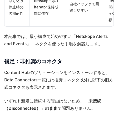
取り込み
Netskope側の
iter
自社バッファで回
停止時の
iterator保持期
間に
避しやすい
欠損耐性
間に依存
＋C
存
本記事では、最小構成で始めやすい「Netskope Alerts
and Events」コネクタを使った手順を解説します。
補足：非推奨のコネクタ
Content Hubのソリューションをインストールすると、
Data Connectors一覧には推奨コネクタ以外に以下の旧方
式コネクタも表示されます。
いずれも新規に接続する理由はないため、
「未接続
（Disconnected）」のまま
で問題ありません。