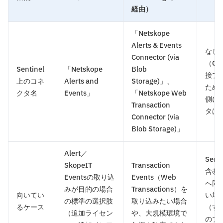
経由）
「Netskope
Alerts & Events
なし
Connector (via
（C
Sentinel
「Netskope
Blob
接プ
上のコネ
Alerts and
Storage)」、
ため、S
クタ名
Events」
「Netskope Web
側に
Transaction
タは
Connector (via
Blob Storage)」
Alert／
Sent
SkopeIT
Transaction
含む
Eventsの取り込
Events（Web
へ同
みが目的の場合
Transactions）を
向いてい
い場
の標準の選択肢
取り込みたい場合
るケース
（す
（追加ライセン
や、大規模環境で
のプ