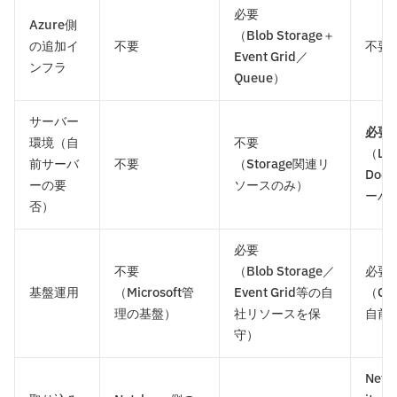
必要
Azure側
（Blob Storage＋
の追加イ
不要
不要
Event Grid／
ンフラ
Queue）
サーバー
必要
環境（自
不要
（Li
前サーバ
不要
（Storage関連リ
Doc
ーの要
ソースのみ）
ーバ
否）
必要
不要
（Blob Storage／
必要
基盤運用
（Microsoft管
Event Grid等の自
（C
理の基盤）
社リソースを保
自前
守）
Net