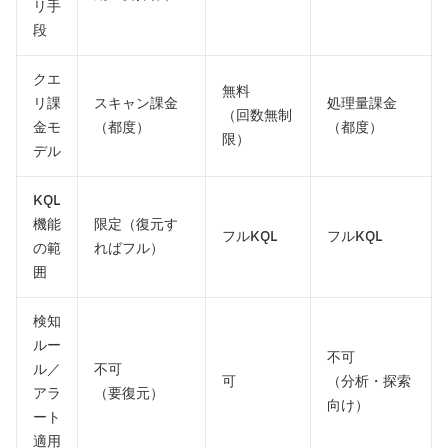
リ手
段
クエ
無料
リ課
スキャン課金
処理量課金
（回数無制
金モ
（都度）
（都度）
限）
デル
KQL
機能
限定（復元す
フルKQL
フルKQL
の範
ればフル）
囲
検知
ルー
不可
ル／
不可
可
（分析・探索
アラ
（要復元）
向け）
ート
適用