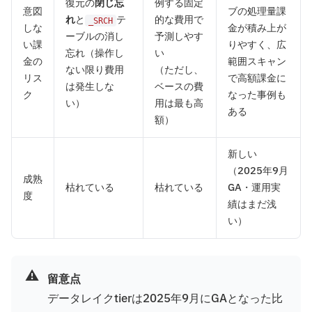
復元の
閉じ忘
例する固定
意図
ブの処理量課
れ
と
テ
的な費用で
_SRCH
しな
金が積み上が
ーブルの消し
予測しやす
い課
りやすく、広
忘れ（操作し
い
金の
範囲スキャン
ない限り費用
（ただし、
リス
で高額課金に
は発生しな
ベースの費
ク
なった事例も
い）
用は最も高
ある
額）
新しい
（2025年9月
成熟
枯れている
枯れている
GA・運用実
度
績はまだ浅
い）
⚠️
留意点
データレイクtierは2025年9月にGAとなった比