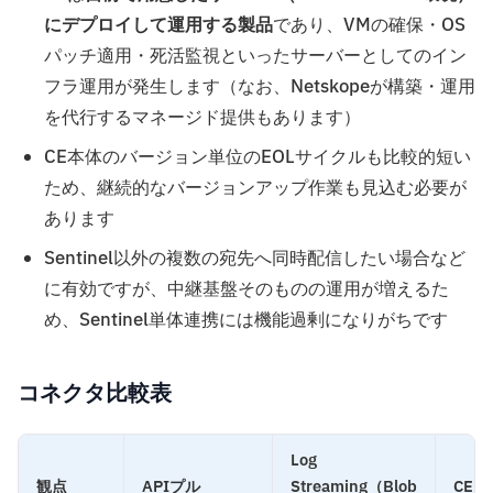
にデプロイして運用する製品
であり、VMの確保・OS
パッチ適用・死活監視といったサーバーとしてのイン
フラ運用が発生します（なお、Netskopeが構築・運用
を代行するマネージド提供もあります）
CE本体のバージョン単位のEOLサイクルも比較的短い
ため、継続的なバージョンアップ作業も見込む必要が
あります
Sentinel以外の複数の宛先へ同時配信したい場合など
に有効ですが、中継基盤そのものの運用が増えるた
め、Sentinel単体連携には機能過剰になりがちです
コネクタ比較表
Log
観点
APIプル
Streaming（Blob
CE L