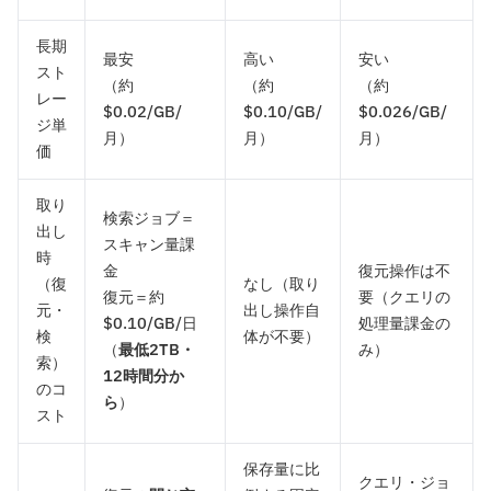
長期
最安
高い
安い
スト
（約
（約
（約
レー
$0.02/GB/
$0.10/GB/
$0.026/GB/
ジ単
月）
月）
月）
価
取り
検索ジョブ＝
出し
スキャン量課
時
金
復元操作は不
（復
なし（取り
復元＝約
要（クエリの
元・
出し操作自
$0.10/GB/日
処理量課金の
検
体が不要）
（
最低2TB・
み）
索）
12時間分か
のコ
ら
）
スト
保存量に比
クエリ・ジョ