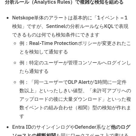
分析ルール（Analytics Rules）で複雑な検知を組める
Netskope単体のアラートは基本的に「1イベント＝1
検知」ですが、Sentinelの分析ルールならKQLで表現
できるものは何でも検知条件にできます
例：Real-Time Protectionポリシーが変更されたこ
とを検知して通知する
例：特定のユーザーが管理コンソールへログインし
たら通知する
例：「同一ユーザーでDLP Alertが1時間に一定件
数以上」といったしきい値型、「未許可アプリへの
アップロードの後に大量ダウンロード」といった複
数イベントの組み合わせ（相関）型の検知が作れま
す
Entra IDのサインインログやDefender系など
他のログ
ソースとの横断相関
も同じワークスペース上で書ける