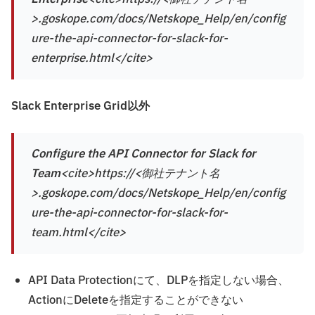
>.goskope.com/docs/Netskope_Help/en/config
ure-the-api-connector-for-slack-for-
enterprise.html</cite>
Slack Enterprise Grid以外
Configure the API Connector for Slack for
Team
<cite>https://<御社テナント名
>.goskope.com/docs/Netskope_Help/en/config
ure-the-api-connector-for-slack-for-
team.html</cite>
API Data Protectionにて、DLPを指定しない場合、
ActionにDeleteを指定することができない