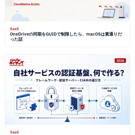
SaaS
OneDriveの同期をGUIDで制限したら、macOSは素通りだ
った話
SaaS