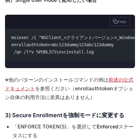
例）Single User Modeで配布したい場合
Copy
msiexec /i "NSClient_<クライアントバージョン>_Windows.ms
enrollauthtoken=abc123dummy123abc123dummy
 /qn /l*v %PUBLIC%\nscinstall.log
※他のパターンのインストールコマンドの例は
前述の公式
ドキュメント
を参照ください（enrollauthtokenオプショ
ン自体の利用方法に差異はありません）
3) Secure Enrollmentを強制モードに変更する
「ENFORCE TOKEN(S)」を選択して
Enforced
ステー
タスにする