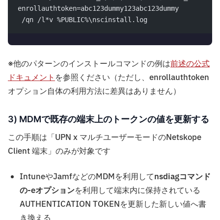
enrollauthtoken=abc123dummy123abc123dummy
 /qn /l*v %PUBLIC%\nscinstall.log
※他のパターンのインストールコマンドの例は
前述の公式
ドキュメント
を参照ください（ただし、enrollauthtoken
オプション自体の利用方法に差異はありません）
3) MDMで既存の端末上のトークンの値を更新する
この手順は「UPN x マルチユーザーモードのNetskope
Client 端末」のみが対象です
IntuneやJamfなどのMDMを利用して
nsdiagコマンド
の-eオプション
を利用して端末内に保持されている
AUTHENTICATION TOKENを更新した新しい値へ書
き換える