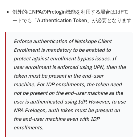
例外的にNPAのPrelogin機能を利用する場合はIdPモ
ードでも「Authentication Token」が必要となります
Enforce authentication of Netskope Client
Enrollment is mandatory to be enabled to
protect against enrollment bypass issues. If
user enrollment is enforced using UPN, then the
token must be present in the end-user
machine. For IDP enrollments, the token need
not be present on the end-user machine as the
user is authenticated using IdP. However, to use
NPA Prelogon, auth token must be present on
the end-user machine even with IDP
enrollments.