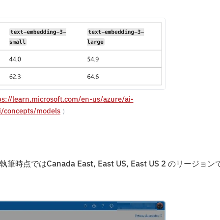
ps://learn.microsoft.com/en-us/azure/ai-
i/concepts/models
）
はCanada East, East US, East US 2 のリージョン