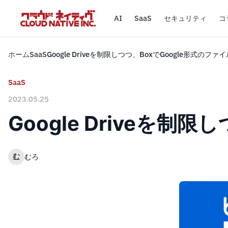
AI
SaaS
セキュリティ
コ
ホーム
SaaS
Google Driveを制限しつつ、BoxでGoogle形式のフ
SaaS
2023.05.25
Google Driveを
む
むろ