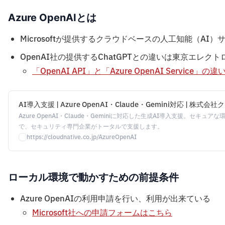
Azure OpenAIとは
Microsoftが提供するクラウドベースの人工知能（AI
OpenAI社の提供するChatGPTとの違いは東京エレ
「OpenAI API」と「Azure OpenAI Service」
AI導入支援 | Azure OpenAI・Claude・Gemini対応 | 株
Azure OpenAI・Claude・Geminiに対応した生成AI導入支援。セキ
で、セキュリティ専門企業がトータルで支援します。
https://cloudnative.co.jp/AzureOpenAI
ローカル環境で動かすための前提条件
Azure OpenAIの利用申請を行い、利用が出来ている
Microsoft社への申請フォームはこちら