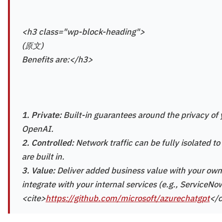
<h3 class="wp-block-heading">
(原文)
Benefits are:</h3>
1. Private:
Built-in guarantees around the privacy of 
OpenAI.
2. Controlled:
Network traffic can be fully isolated t
are built in.
3. Value:
Deliver added business value with your own i
integrate with your internal services (e.g., ServiceNow
<cite>
https://github.com/microsoft/azurechatgpt
</c