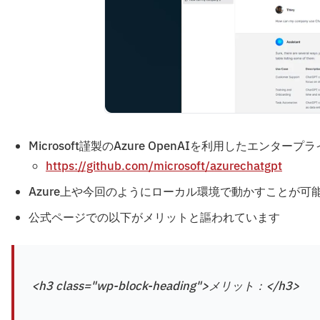
Microsoft謹製のAzure OpenAIを利用したエンタープライ
https://github.com/microsoft/azurechatgpt
Azure上や今回のようにローカル環境で動かすことが可
公式ページでの以下がメリットと謳われています
<h3 class="wp-block-heading">メリット：</h3>