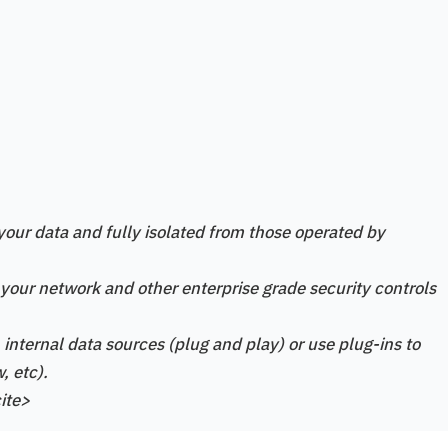
your data and fully isolated from those operated by
o your network and other enterprise grade security controls
nternal data sources (plug and play) or use plug-ins to
, etc).
ite>