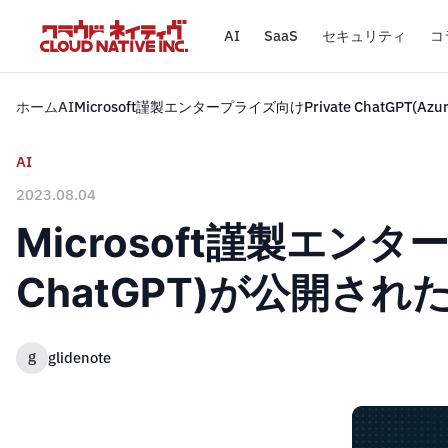
AI
SaaS
セキュリティ
コ
ホーム
AI
Microsoft謹製エンタープライズ向けPrivate ChatGPT
AI
2023.08.04
Microsoft謹製エンター
ChatGPT)が公開
g
glidenote