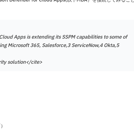
Defender for Cloud Apps(以下MDA）を接続してみるこ
Cloud Apps is extending its SSPM capabilities to some of
uding Microsoft 365, Salesforce,3 ServiceNow,4 Okta,5
ity solution</cite>
可）